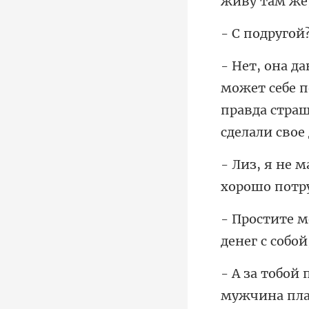
т себе 
правда ст
хорошо потр
денег с
муж