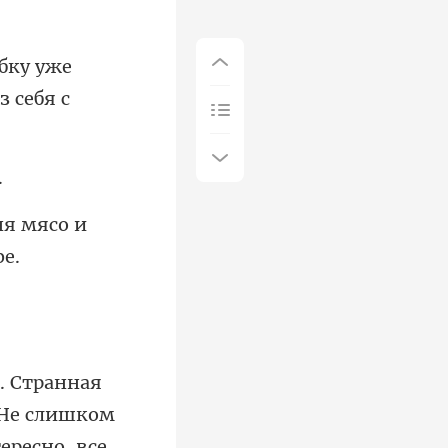
убку уже
ня мясо и
. Не слишком