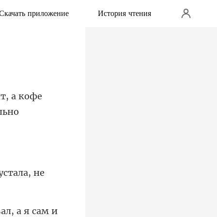
Скачать приложение
История чтения
т, а кофе
устала, не
л, а я сам и