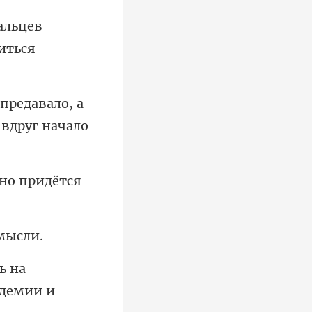
альцев
о, а
е
вно придё
ь на