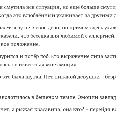
ольше смути
огда это вл
ухаж
сказали, что беседка для лю
выражение лица засты
тка. Нет никакой девушки
ь в бешеном темпе. Эмо
красавица, она кто? - пере