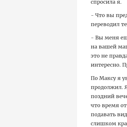
ей ма
это не правд
поздний вече
что время о