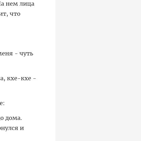
 меня -
а, кхе
о дома.