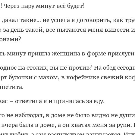
ь, как тр
 за день такой, вс
нут пришла женщин
ед сегод
ерт булочки с мак
– ответила я и п
вчера была в доме, а он хватал меня за руки