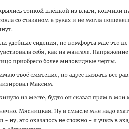
нчики п
тояла со стаканом в
чувствовала себя, как на мангале. Напряжени
но адрес назвать все ра
месте, будто он ска
ехат
 - ну, это оказалось не слож