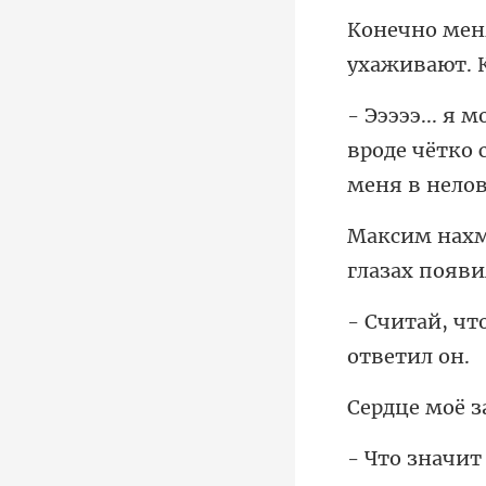
ухаживают. К
вроде чётко 
глаза