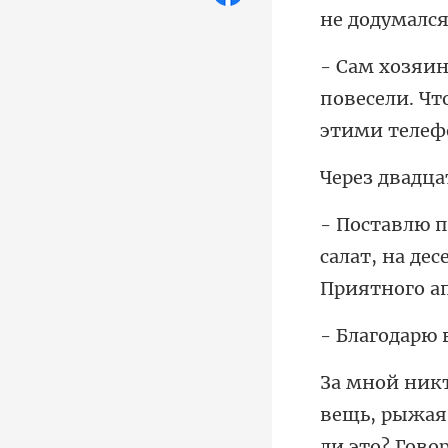
не
повесели. Что
салат, на дес
рыжая 
ли это? Г