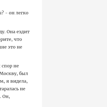
ы? - он
рите, что
 Москву, был
м, я видела,