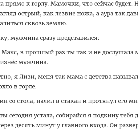
 прямо к горлу. Мамочки, что сейч
у, мужчина сра
з ты так и не дослушала
ак мама с детства называл
тола, налил в стака
одкину тебя д
ерез десять