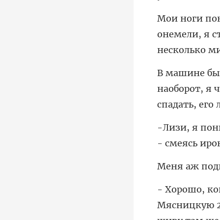
онемели, я с
наоборот, я 
Мясницкую 21