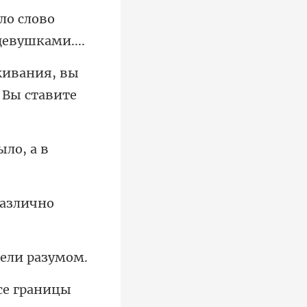
ло слово
ивания, вы
ло, а в