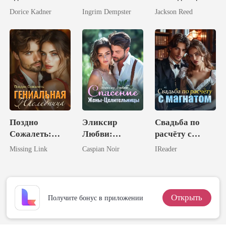
неудачника -
Брак с
Dorice Kadner
Ingrim Dempster
Jackson Reed
обрела
неприступным
шестерых
магнатом
мужей
Поздно
Эликсир
Свадьба по
Сожалеть:
Любви:
расчёту с
Гениальная
Спасение
магнатом
Missing Link
Caspian Noir
IReader
Наследница
Жены-
Целительницы
Открыть
Получите бонус в приложении