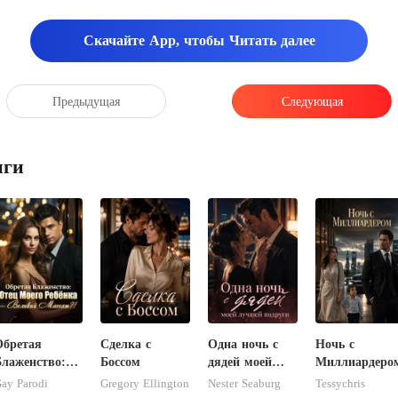
Скачайте App, чтобы Читать далее
Предыдущая
Следующая
иги
Обретая
Сделка с
Одна ночь с
Ночь с
Блаженство:
Боссом
дядей моей
Миллиардеро
Отец Моего
лучшей
ay Parodi
Gregory Ellington
Nester Seaburg
Tessychris
ебёнка -
подруги