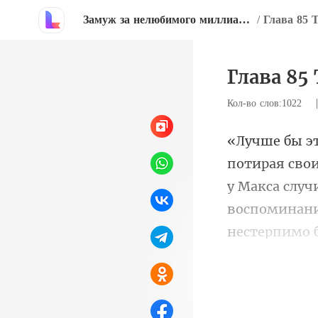
Замуж за нелюбимого миллиардера
/
Глава 85 
Глава 85
Кол-во слов:1022
у Макса слу
во