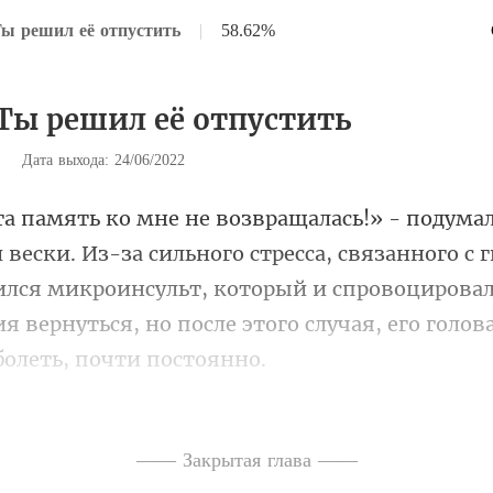
Ты решил её отпустить
|
58.62%
 Ты решил её отпустить
|
Дата выхода: 24/06/2022
о стресса, связанного с 
чился микроинсульт, который и спровоцирова
и и услышав звук сое
—— Закрытая глава ——