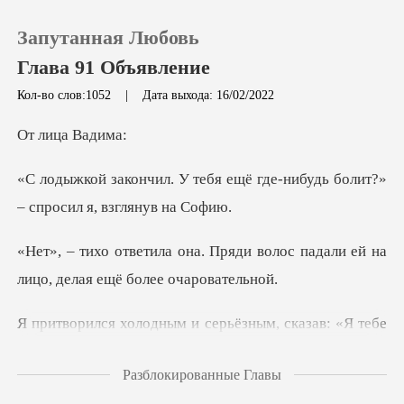
Запутанная Любовь
Глава 91 Объявление
Кол-во слов:1052
|
Дата выхода: 16/02/2022
0
ца Ва
я ещё где-нибудь болит?»
Пополнить
–
История чтения
яди волос падали ей на
лицо, д
Выйти
сказав: «Я тебе
Скачать приложение
не верю. Нужно прове
Разблокированные Главы