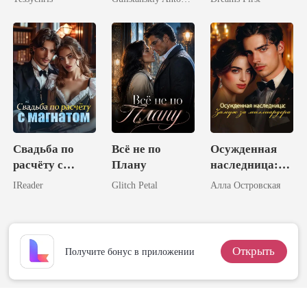
волка
Счастье
Свадьба по
Всё не по
Осужденная
расчёту с
Плану
наследница:
магнатом
Замуж за
IReader
Glitch Petal
Алла Островская
миллиардера
Открыть
Получите бонус в приложении