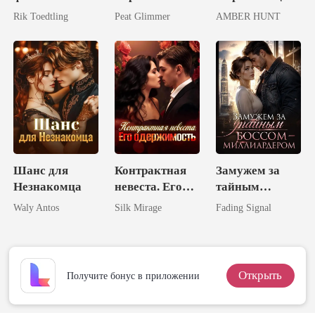
Месть
Три
моей лучшей
Rik Toedtling
Peat Glimmer
AMBER HUNT
израненной
Могущественн
подруги
наследницы
ых Брата
Шанс для
Контрактная
Замужем за
Незнакомца
невеста. Его
тайным
одержимость
боссом-
Waly Antos
Silk Mirage
Fading Signal
миллиардером
Открыть
Получите бонус в приложении