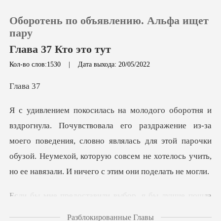
Оборотень по объявлению. Альфа ищет
пару
Глава 37 Кто это тут
Кол-во слов:1530
|
Дата выхода: 20/05/2022
0
ав
Пополнить
ажение из-за
История чтения
моего поведения, словно являлась для этой парочки
обузой. Неумехой, кот
Выйти
Скачать приложение
р, я бы лучше пошла
одна, чем
Разблокированные Главы