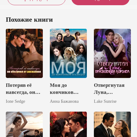
Похожие книги
Потеряв её
Моя до
Отвергнутая
навсегда, он
кончиков
Луна,
обезумел от
пальцев
присвоенная
Ione Sedge
Анна Бажанова
Lake Sunrise
раскаяния
Королем