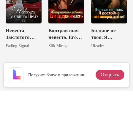
Невеста
Контрактная
Больше не
Заклятого
невеста. Его
твоя. Я
Врага
одержимость
достойна
Fading Signal
Silk Mirage
IReader
настоящей
любви!
Открыть
Получите бонус в приложении