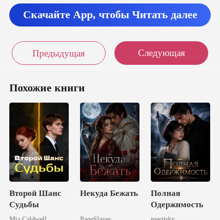
Скачайте App, чтобы Читать далее
Следующая
Предыдущая
Похожие книги
Второй Шанс
Некуда Бежать
Полная
Судьбы
Одержимость
Mia Caldwell
PageSlayer
meritsky