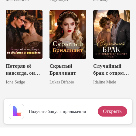
Потеряв её
Скрытый
Случайный
навсегда, он
Бриллиант
брак с отцом
обезумел от
лучшей
Ione Sedge
Lukas Difabio
Idaline Miele
раскаяния
подруги
Открыть
Получите бонус в приложении