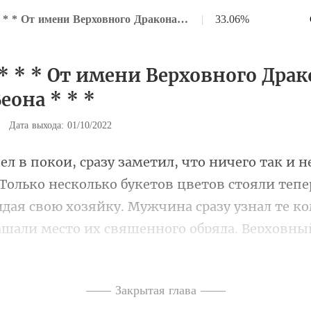
Глава 40 * * * От имени Верховного Дракона – Анвиля Беона * * *
|
33.06%
 * * * От имени Верховного Драк
еона * * *
|
Дата выхода: 01/10/2022
дая свою хозяйку. Мужчина сразу узнал те к
ашали место их священного обряда.
—— Закрытая глава ——