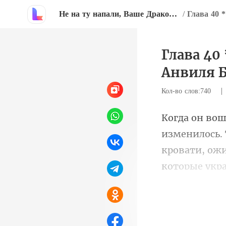
Не на ту напали, Ваше Дракончество!
/
Глава 40
Анвиля Б
Кол-во слов:740
кровати, ожи
которые укр