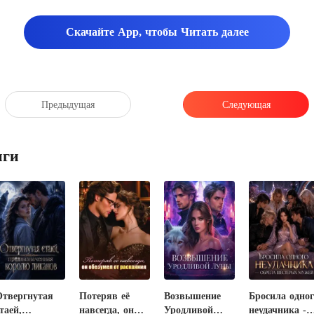
Скачайте App, чтобы Читать далее
Предыдущая
Следующая
иги
Отвергнутая
Потеряв её
Возвышение
Бросила одног
таей,
навсегда, он
Уродливой
неудачника -