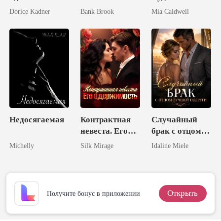
неудачника -
Dorice Kadner
Bank Brook
Mia Caldwell
обрела
шестерых
мужей
Недосягаемая
Контрактная
Случайный
невеста. Его
брак с отцом
одержимость
лучшей
Michelly
Silk Mirage
Idaline Miele
подруги
Открыть
Получите бонус в приложении