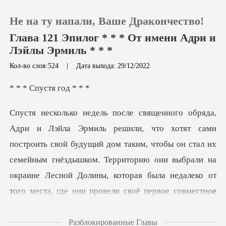
Не на ту напали, Ваше Дракончество!
Глава 121 Эпилог * * * От имени Адри и
Лэйлы Эрмиль * * *
Кол-во слов:524
|
Дата выхода: 29/12/2022
0
пустя г
Пополнить
История чтения
ь свой будущий дом таким, чтобы он стал их
семейным гнёздышком. Территорию они выбрали на
Выйти
окраине Ле
Скачать приложение
Разблокированные Главы