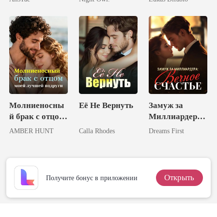
королём
Молниеносны
Её Не Вернуть
Замуж за
й брак с отцом
Миллиардера:
моей лучшей
Вечное
AMBER HUNT
Calla Rhodes
Dreams First
подруги
Счастье
Открыть
Получите бонус в приложении