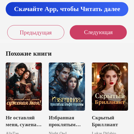
Скачайте App, чтобы Читать далее
Следующая
Предыдущая
Похожие книги
Не оставляй
Избранная
Скрытый
меня, суженая
проклятым
Бриллиант
моя!
Альфа-
AlisTae
Night Owl.
Lukas Difabio