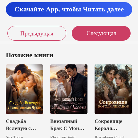
Скачайте App, чтобы Читать далее
Следующая
Предыдущая
Похожие книги
Свадьба
Внезапный
Сокровище
Вслепую с
Брак С Моим
Короля
Таинственным
Тайным
Ликанов
Sea Tease
Rhodium Void
Jhasmheen Oneal