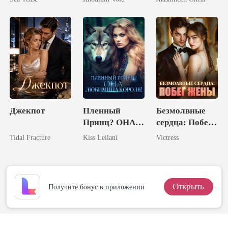
Мужем
Боссом
Джекпот
Пленный
Безмолвные
Принц? ОНА –
сердца: Побег
Любимица
Жены
Tidal Fracture
Kiss Leilani
Victress
Короля!
Открыть
Получите бонус в приложении