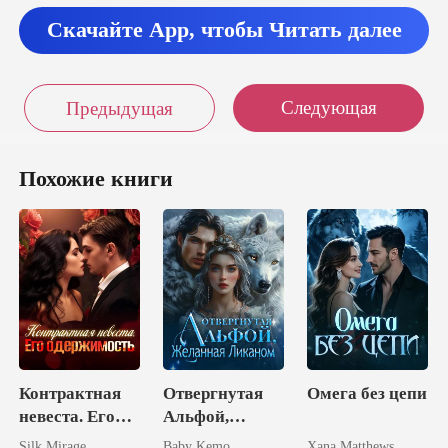
Скачайте App, чтобы Читать далее
Следующая
Предыдущая
Похожие книги
Контрактная
Отвергнутая
Омега без цепи
невеста. Его
Альфой,
одержимость
Желанная
Silk Mirage
Baby Kemo
Xana Matthews