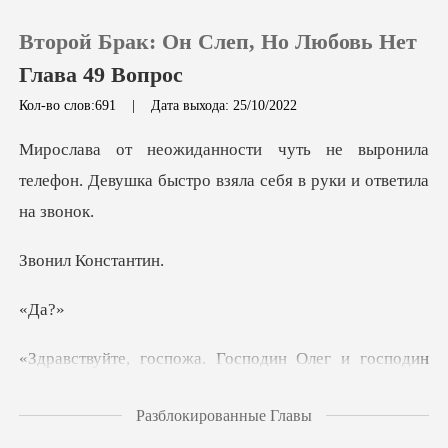
Второй Брак: Он Слеп, Но Любовь Нет
Глава 49 Вопрос
Кол-во слов:691
|
Дата выхода: 25/10/2022
0
выронила
телефон. Девушка быстро вз
Пополнить
Конст
История чтения
Д
Выйти
Скачать приложение
прогулку. Господин Альберт
Разблокированные Главы
просил передать, что он тоже не явится до