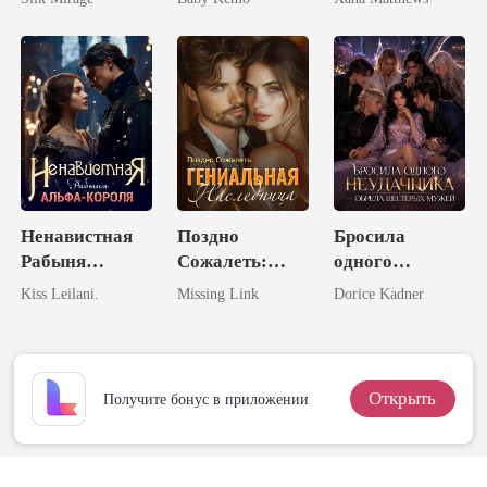
Ликаном
Ненавистная
Поздно
Бросила
Рабыня
Сожалеть:
одного
Альфа-Короля
Гениальная
неудачника -
Kiss Leilani.
Missing Link
Dorice Kadner
Наследница
обрела
шестерых
мужей
Открыть
Получите бонус в приложении