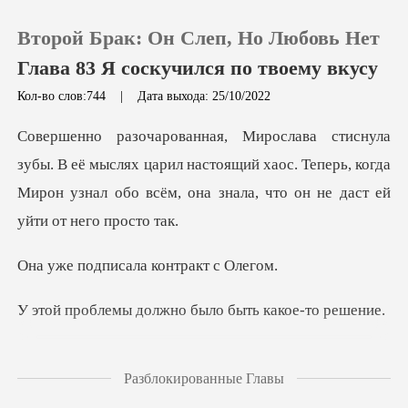
Второй Брак: Он Слеп, Но Любовь Нет
Глава 83 Я соскучился по твоему вкусу
Кол-во слов:744
|
Дата выхода: 25/10/2022
0
ыслях царил настоящий хаос. Теперь, когда
Пополнить
Мирон узнал обо
История чтения
исала контра
Выйти
должно было быть
Скачать приложение
ребёнка от Мирона, то он
Разблокированные Главы