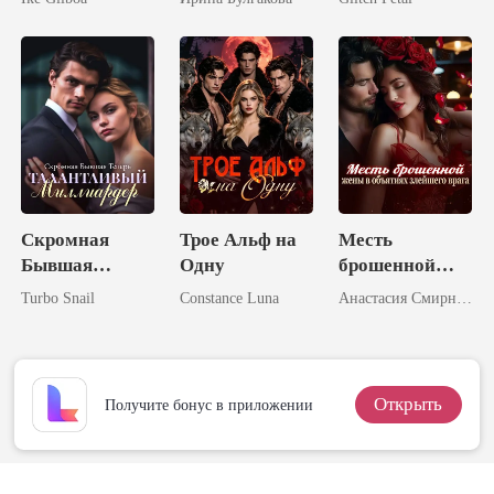
моего
неверного
бывшего
Скромная
Трое Альф на
Месть
Бывшая
Одну
брошенной
Теперь
жены в
Turbo Snail
Constance Luna
Анастасия Смирнова
Талантливый
объятиях
Миллиардер
злейшего
врага
Открыть
Получите бонус в приложении