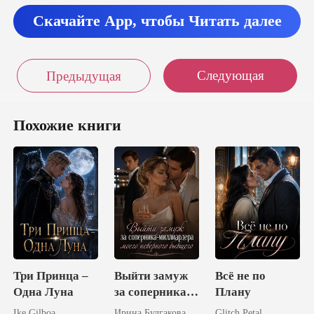
Скачайте App, чтобы Читать далее
Следующая
Предыдущая
Похожие книги
Три Принца –
Выйти замуж
Всё не по
Одна Луна
за соперника-
Плану
миллиардера
Ike Gilboa
Ирина Булгакова
Glitch Petal