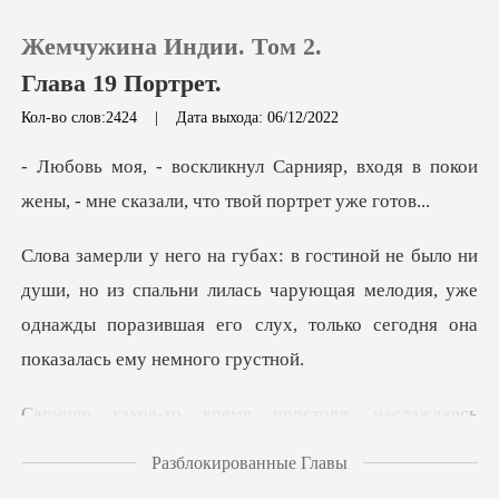
Жемчужина Индии. Том 2.
Глава 19 Портрет.
Кол-во слов:2424
|
Дата выхода: 06/12/2022
0
р, входя в покои
жены, - мне сказ
Пополнить
из спальни лилась чарующая мелодия, уже
История чтения
однажды поразившая е
Выйти
я простоял, наслаждая
Скачать приложение
Разблокированные Главы