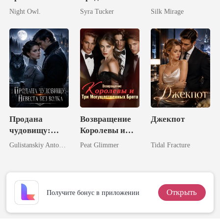
Альфа-
Луны
одержимость
Night Owl.
Syra Tucker
Silk Mirage
королём
Продана
Возвращение
Джекпот
чудовищу:
Королевы и
Невеста без
Три
Gulistanskiy Antonova
Peat Glimmer
Tidal Fracture
волка
Могущественн
ых Брата
Открыть
Получите бонус в приложении