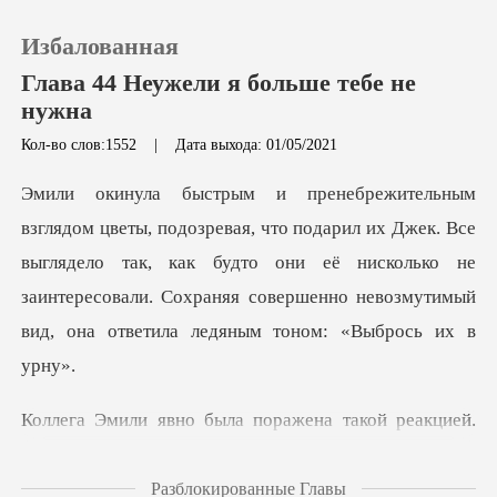
Избалованная
Глава 44 Неужели я больше тебе не
нужна
Кол-во слов:1552
|
Дата выхода: 01/05/2021
0
Пополнить
л их Джек. Все
выглядело так, как будто они её нисколько не
История чтения
заинтересовали. Сохр
Выйти
акой реакцией.
Скачать приложение
После секундного ко
Разблокированные Главы