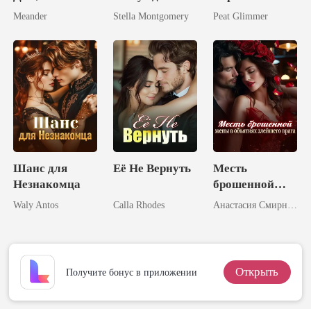
и Мое Сердце
Теперь я
Три
Meander
Stella Montgomery
Peat Glimmer
королева.
Могущественн
ых Брата
Шанс для
Её Не Вернуть
Месть
Незнакомца
брошенной
жены в
Waly Antos
Calla Rhodes
Анастасия Смирнова
объятиях
злейшего
врага
Открыть
Получите бонус в приложении