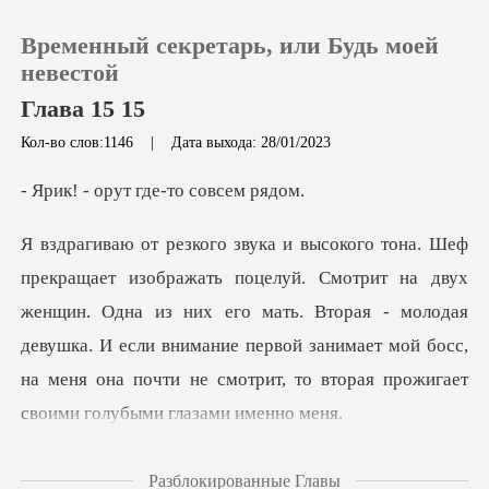
Временный секретарь, или Будь моей
невестой
Глава 15 15
Кол-во слов:1146
|
Дата выхода: 28/01/2023
0
ут где-то со
Пополнить
вух
История чтения
женщин. Одна из них его мать. Вторая - молодая
девушка. И если внимание первой занимает мо
Выйти
Скачать приложение
мам. - г
Разблокированные Главы