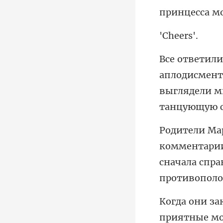
eer
выглядели м
тари
сначала спра