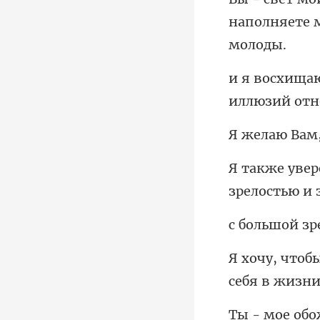
наполняете 
иллю