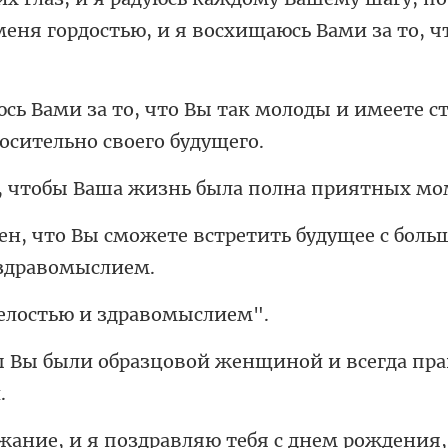
меня гордость
так молоды и имеете с
Ваша жизнь была пол
те встретить будущее с боль
елостью и зд
зцовой женщиной и всегда п
авляю тебя с днем рождения