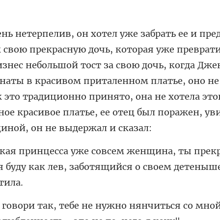
изнес небольшой тост за свою дочь, когда Дж
наты в красивом приталенном платье, оно не
к это традицион
ы прек
 буду как лев, заботящ
нянчиться со мной