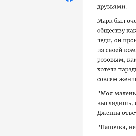
ро
из своей ком
розовым, ка
выглядишь, я