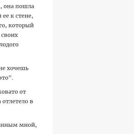
, она пошла
ее к стене,
го, который
не хочешь
о от