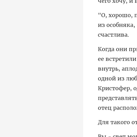
чего хочу, и
из особняка,
одной из лю
Кристофер, о