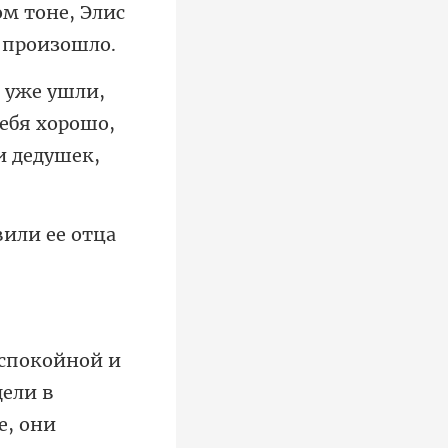
м тоне, Элис
ебя хорошо,
ви
дели в
е, они