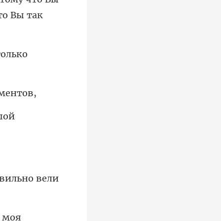
только
ш
,