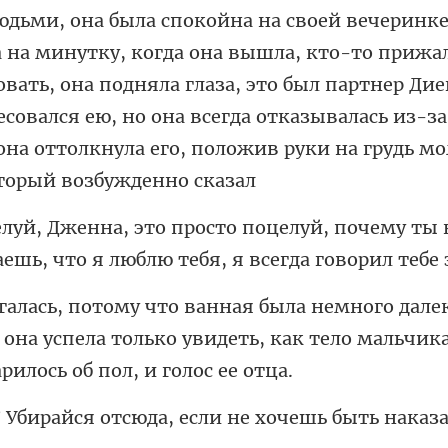
оей вечеринке
а на минутку, когда она вышла, кто-то прижал 
вать, она подняла глаза, это был партнер Дие
й, почему ты 
аешь, ч
 она успела только увидеть, как тело мальч
юда, если не хочешь быть н