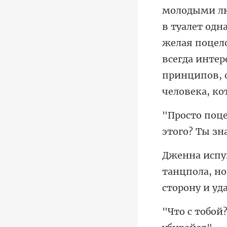
в туалет одн
желая поцело
этого? Ты зн
танцпола, но