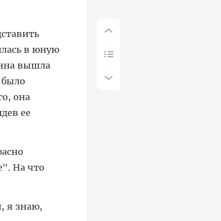
енна вышла
 было
расно
, я знаю,