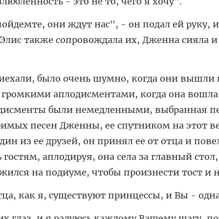
л ей руку,
 Элис также
сменты были немедленными, выбранная пе
бимых песен Дженны, ее спутником на этот в
дин из ее друзей, он прин
я, существуют принцес
у шагу, п