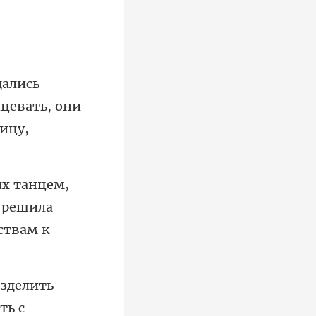
нцевать, они
 решила