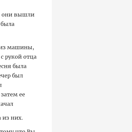
 и они вышли
сня была
ечер был
отому что Вы