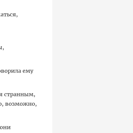
аться,
ы,
говори
нным,
о