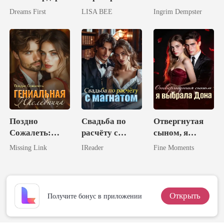
Вечное
Dreams First
LISA BEE
Ingrim Dempster
Счастье
Поздно
Свадьба по
Отвергнутая
Сожалеть:
расчёту с
сыном, я
Гениальная
магнатом
выбрала Дона
Missing Link
IReader
Fine Moments
Наследница
Открыть
Получите бонус в приложении