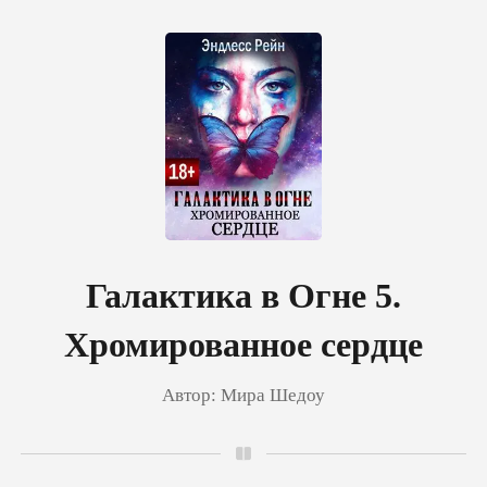
0
Пополнить
История чтения
Галактика в Огне 5.
Хромированное сердце
Выйти
Автор:
Мира Шедоу
Скачать приложение