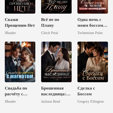
Скажи
Всё не по
Одна ночь с
Прощению Нет
Плану
моим боссом-
миллиардером
IReader
Glitch Petal
Technetium Pulse
Свадьба по
Брошенная
Сделка с
расчёту с
наследница:
Боссом
магнатом
Брак с
IReader
Jackson Reed
Gregory Ellington
неприступным
магнатом