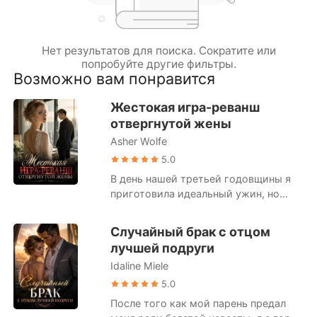
Короткие Рассказы
Нет результатов для поиска. Сократите или
попробуйте другие фильтры.
Возможно вам понравится
Жестокая игра-реванш
отвергнутой жены
Asher Wolfe
5.0
В день нашей третьей годовщины я
приготовила идеальный ужин, но
муж отменил всё, сухо сославшись
на срочное совещание. Тревожась за
Случайный брак с отцом
него, я открыла локатор и нашла его
лучшей подруги
не в офисе, а в самом дорогом
Idaline Miele
романтическом ресторане города.
Он сидел там со своей бывшей
5.0
девушкой из колледжа. На моих
После того как мой парень предал
глазах он нежно надел на её запястье