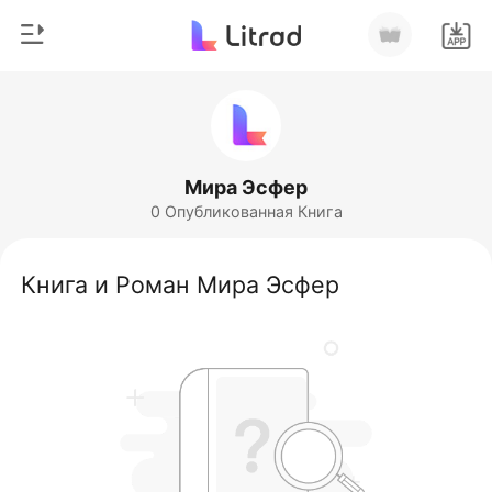
0
Главная
Пополнить
Жанр
Мира Эсфер
0 Опубликованная Книга
Соврем
История чтения
Оборотни
Книга и Роман Мира Эсфер
Выйти
Романы
Рассказы
Скачать приложение
Миллиард
Рейтинг