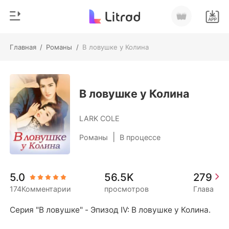
Главная
/
Романы
/
В ловушке у Колина
0
Главная
Пополнить
Жанр
В ловушке у Колина
Соврем
История чтения
LARK COLE
Оборотни
|
Романы
В процессе
Выйти
Романы
Рассказы
Скачать приложение
5.0
56.5K
279
Миллиард
174Комментарии
просмотров
Глава
Рейтинг
Серия "В ловушке" - Эпизод IV: В ловушке у Колина.
