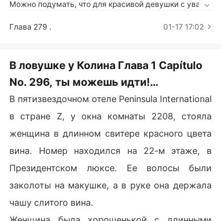
Короткие Рассказы
Можно подумать, что для красивой девушки с уважа
емой семьей всё пройдёт гладко и без заминок. Тем
 не менее, для Софии, ничто никогда не бывает так п
Глава 279 .
01-17 17:02
росто. 

Её жизнь начинает выходить из-под контроля, когда
В ловушке у Колина Глава 1 Capítulo
 её бывший парень, вместе со своим заклятым враго
No. 296, ты можешь идти!
м, подставили её и отправили в тюрьму. И это ещё не 
всё, после её свадьбы с Колином, судьба сыграла с
(Романтика)
В пятизвездочном отеле Peninsula International
 ней ещё одну шутку. Сейчас она сталкивается с оче
в стране Z, у окна комнаты 2208, стояла
нь опасной ситуацией, когда её муж становится всё
 более внушающим подозрения, и кучка злобных зло
женщина в длинном свитере красного цвета
деев пытается наброситься на неё на каждом шагу.
вина. Номер находился на 22-м этаже, в
 Как будет развиваться будущее Софии? Давайте узн
аем!
Президентском люксе. Ее волосы были
заколоты на макушке, а в руке она держала
чашу слитого вина.
Женщина была хорошенькой с длинными