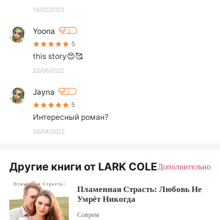
19/02/2023
Yoona
0
5
this story😍🥰
22/06/2022
Jayna
0
5
Интересный роман?
26/04/2022
Другие книги от LARK COLE
Дополнительно
Пламенная Страсть: Любовь Не
Умрёт Никогда
Соврем