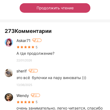
Продолжить чтение
273Комментарии
Askar71
3
5
А где продолжение?
22/01/2026
sherif
0
это всё  булочки на пару виноваты )))
13/06/2025
Wendy
0
5
очень занимательно. легко читается, спасибо 