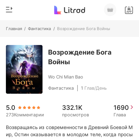
Главная
/
Фантастика
/
Возрождение Бога Войны
0
Главная
Пополнить
Возрождение Бога
Жанр
Войны
Соврем
История чтения
Оборотни
Wo Chi Mian Bao
Выйти
Романы
|
Фантастика
1
Глав/День
Рассказы
Скачать приложение
5.0
332.1K
1690
Миллиард
273Комментарии
просмотров
Глава
Рейтинг
Возвращаясь из современности в Древний Боевой М
ир, Остин оказывается в молодом теле, когда просы