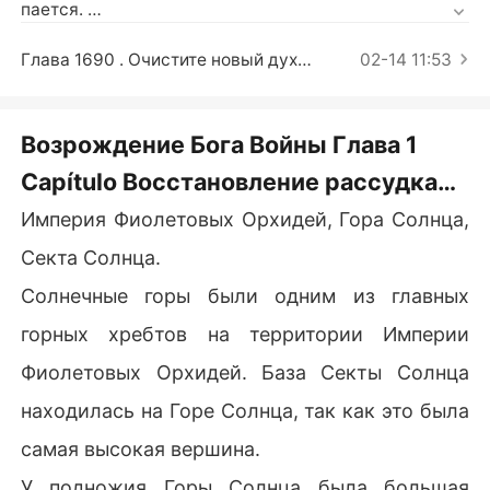
Короткие Рассказы
пается. 

Тем не менее, молодой человек, которым он овладе
Глава 1690 . Очистите новый духовный котел
02-14 11:53
л, был жалким придурком, какой неудачник! 

Но это не имеет значения, так как его разум здоров и 
Возрождение Бога Войны Глава 1
ясен. Обладая этим более молодым и сильным тело
Capítulo Восстановление рассудка
м, он будет бороться за то, чтобы стать Богом боевы
х искусств, и править всем Боевым Миром!
(часть первая)
Империя Фиолетовых Орхидей, Гора Солнца,
Секта Солнца.
Солнечные горы были одним из главных
горных хребтов на территории Империи
Фиолетовых Орхидей. База Секты Солнца
находилась на Горе Солнца, так как это была
самая высокая вершина.
У подножия Горы Солнца была большая