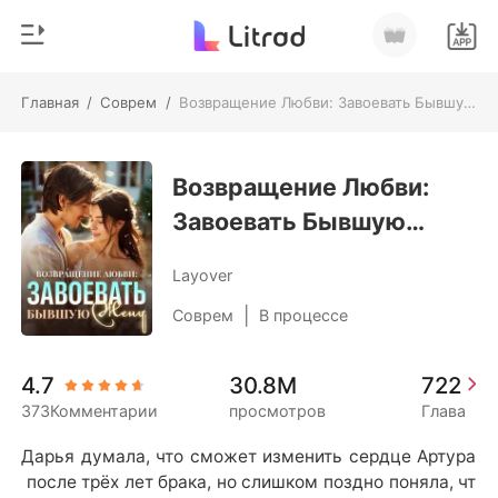
Главная
/
Соврем
/
Возвращение Любви: Завоевать Бывшую Жену
0
Главная
Пополнить
Возвращение Любви:
Жанр
Завоевать Бывшую
Соврем
История чтения
Жену
Оборотни
Layover
Выйти
Романы
|
Соврем
В процессе
Рассказы
Скачать приложение
4.7
30.8M
722
Миллиард
373Комментарии
просмотров
Глава
Рейтинг
Дарья думала, что сможет изменить сердце Артура
 после трёх лет брака, но слишком поздно поняла, чт