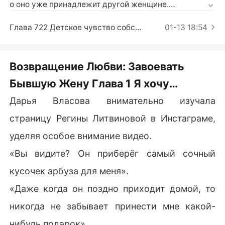
Короткие Рассказы
о оно уже принадлежит другой женщине.

«Роди мне ребёнка, и я освобожу тебя».

В тот день, когда у Дарьи начались роды, Артур путе
Глава 722 Детское чувство собственничества
01-13 18:54
шествовал с любовницей на своём частном самолёт
е.

«Мне всё равно, кого ты любишь. Мой долг оплачен.
Возвращение Любви: Завоевать
 Отныне мы не имеем ничего общего друг с другом».

Бывшую Жену Глава 1 Я хочу
Вскоре после отъезда Дарьи Артур обнаружил, что х
очет вернуть её. «Пожалуйста, вернись ко мне».
развестись
Дарья Власова внимательно изучала
страницу Регины Литвиновой в Инстаграме,
уделяя особое внимание видео.
«Вы видите? Он приберёг самый сочный
кусочек арбуза для меня».
«Даже когда он поздно приходит домой, то
никогда не забывает принести мне какой-
нибудь подарок».