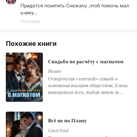
Придется похитить Снежану ,чтоб помочь мал
ьчику…
31/07/2026
Похожие книги
Свадьба по расчёту с магнатом
IReader
Отвергнутая «элитной» семьей и
осмеянная высшим обществом, Елена
шокировала всех, выйдя замуж за
самого влиятельного человека в
городе. Все считали их союз
временным. Её новый муж сказал:
«Договор заключен на два года. После
Всё не по Плану
этого между нами всё будет кончено».
Glitch Petal
Но после свадьбы он наотрез