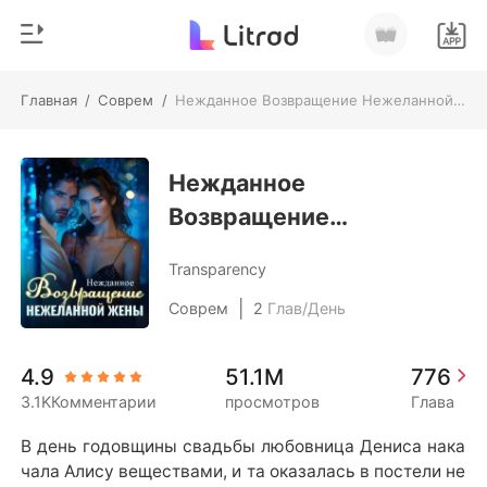
Главная
/
Соврем
/
Нежданное Возвращение Нежеланной Жены
0
Главная
Пополнить
Нежданное
Жанр
Возвращение
Соврем
История чтения
Нежеланной Жены
Оборотни
Transparency
Выйти
Романы
|
Соврем
2
Глав/День
Рассказы
Скачать приложение
4.9
51.1M
776
Миллиард
3.1KКомментарии
просмотров
Глава
Рейтинг
В день годовщины свадьбы любовница Дениса нака
чала Алису веществами, и та оказалась в постели не