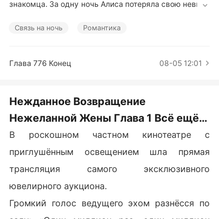
Короткие Рассказы
знакомца. За одну ночь Алиса потеряла свою невинн
ость, а любовница Дениса зачала от него ребёнка.

Разбитая и униженная, Алиса потребовала развода,
Связь на ночь
Романтика
 но Денис расценил это как очередную истерику. Ког
да они наконец расстались, она стала известной худ
ожницей, которой все восхищались. Сожалея о случ
Глава 776 Конец
08-05 12:01
ившемся, Денис в надежде на примирение пришёл к
 ней домой, но обнаружил её в объятиях могуществе
нного миллиардера.
Нежданное Возвращение
Нежеланной Жены Глава 1 Всё ещё
девственница
В роскошном частном кинотеатре с
приглушённым освещением шла прямая
трансляция самого эксклюзивного
ювелирного аукциона.
Громкий голос ведущего эхом разнёсся по