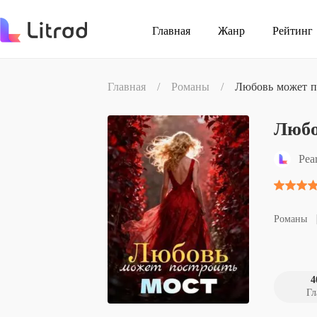
Главная
Жанр
Рейтинг
Главная
/
Романы
/
Любовь может п
Любо
Pea
Романы
4
Гл