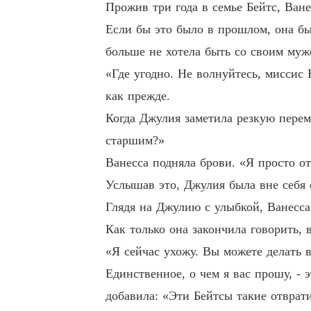
Прожив три года в семье Бейтс, Ване
ё проблемой. У неё было красивое лицо,
Если бы это было в прошлом, она бы
атить свои молодые годы на бесчувственн
больше не хотела быть со своим му
«Где угодно. Не волнуйтесь, миссис 
Ванесса подала на развод и решила, что 
как прежде.
после развода.

Когда Джулия заметила резкую перем
Его спокойная бывшая жена стала соверш
старшим?»
или слухи, что она встречается с быстро 
Ванесса подняла брови. «Я просто от
Услышав это, Джулия была вне себя 
Ревность охватила Киллиана мгновенно. О
Глядя на Джулию с улыбкой, Ванесса
Как только она закончила говорить,
Когда они встретились снова, Киллиан по
«Я сейчас ухожу. Вы можете делать в
накомы. Могу я узнать, кто вы?»

Единственное, о чем я вас прошу, - 
добавила: «Эти Бейтсы такие отврат
Киллиан не мог поверить своим ушам!