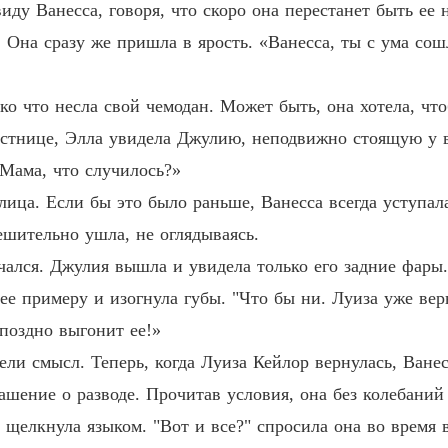
Любовь
иду Ванесса, говоря, что скоро она перестанет быть ее н
Глава 1
 Она сразу же пришла в ярость. «Ванесса, ты с ума сош
Любовь
о что несла свой чемодан. Может быть, она хотела, чтоб
Любовь
естнице, Элла увидела Джулию, неподвижно стоящую у в
Глава 2
«Мама, что случилось?»
Любовь
ца. Если бы это было раньше, Ванесса всегда уступала
ешительно ушла, не оглядываясь.
Любовь
ался. Джулия вышла и увидела только его задние фары.
ее примеру и изогнула губы. "Что бы ни. Луиза уже вер
Любовь
 поздно выгонит ее!»
Глава 24
ели смысл. Теперь, когда Луиза Кейлор вернулась, Ванес
лашение о разводе. Прочитав условия, она без колебаний
Любовь
Глава 2
 щелкнула языком. "Вот и все?" спросила она во время 