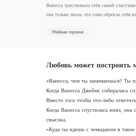
Ванесса чувствовала себя самой счастлив
она только знала, что сама обрекла себя н
Убойная героиня
Элита критиковала её при каждом удобном
ющимся человеком.

Несмотря на всё это, Ванесса закрыла уши
Любовь может построить м
т.

«Ванесса, чем ты занимаешься? Ты п
Ванесса твердо верила, что любовь может
Когда Ванесса Джеймс собиралась спу
её.

Вместо того чтобы что-либо ответит
Когда Ванесса спустилась вниз, она 
Но её ожидал величайший шок, когда Килл
свысока.
«Куда ты идешь с чемоданом в такое
Лишь однажды Ванесса поняла, что трати