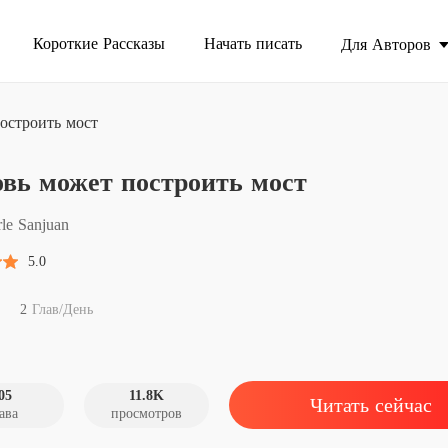
Короткие Рассказы
Начать писать
Для Авторов
остроить мост
всего сам.
вь может построить мост
Любовь
Глава 1
rle Sanjuan
Любовь
5.0
Глава 2
Любовь
2
Глав/День
Глава 3
Любовь
Глава 4
05
11.8K
Читать сейчас
ава
просмотров
Любовь