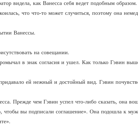
ратор видела, как Ванесса себя ведет подобным образом
Любовь
коилась, что что-то может случиться, поэтому она неме
Глава 4
бытии Ванессы.
исутствовать на совещании.
промычал в знак согласия и ушел. Как только Гэвин вы
 придавало ей нежный и достойный вид. Гэвин почувство
есса. Прежде чем Гэвин успел что-либо сказать, она во
о, чтобы вы подписали соглашение». Она подошла к муж
те».