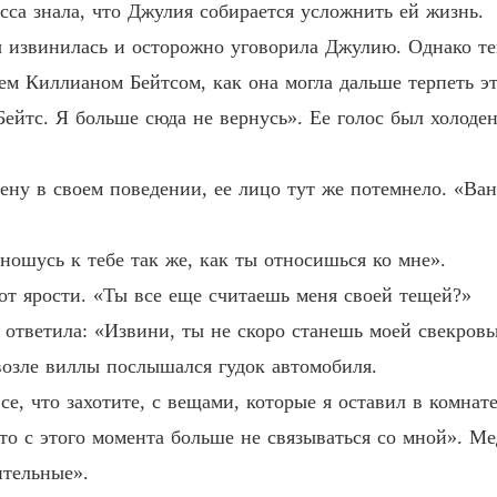
сса знала, что Джулия собирается усложнить ей жизнь.
 потрясающая фигура и обаяние, которое сводило юношей с ума.
Глава 1
 извинилась и осторожно уговорила Джулию. Однако теп
ого автомата?

Любовь
жем Киллианом Бейтсом, как она могла дальше терпеть 
Глава 1
Бейтс. Я больше сюда не вернусь». Ее голос был холоде
им лучше разойтись. Это было приятное развитие событий для Ки
Любовь
Глава 1
ену в своем поведении, ее лицо тут же потемнело. «Ван
Любовь
енно новой личностью. В один момент она ужинала с техниче
Глава 1
набирающей популярность звездой.

ношусь к тебе так же, как ты относишься ко мне».
Любовь
от ярости. «Ты все еще считаешь меня своей тещей?»
Глава 16
н швырнул телефон в стену и закричал: «Чёрт возьми! Это же 
 ответила: «Извини, ты не скоро станешь моей свекровь
Любовь
 возле виллы послышался гудок автомобиля.
Глава 1
пытался приблизиться к ней. Но Ванесса лишь вежливо улыбнула
се, что захотите, с вещами, которые я оставил в комна
Любовь
это с этого момента больше не связываться со мной». Ме
Глава 1
ительные».