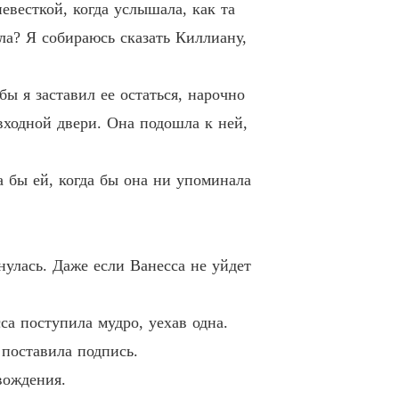
 может построить мост
евесткой, когда услышала, как та
9 Вы все еще теряетесь в своих фантазиях
17/10/2025
ла? Я собираюсь сказать Киллиану,
 может построить мост
Глава 20 Я никогда не испытывал к тебе никакого интереса
17/10/2025
ы я заставил ее остаться, нарочно
 может построить мост
ходной двери. Она подошла к ней,
1 . Ничего особенного
17/10/2025
 может построить мост
 бы ей, когда бы она ни упоминала
Глава 22 . Просто невозможно оставаться незамеченным
17/10/2025
 может построить мост
Глава 23 . Просто дождитесь письма от моего адвоката
17/10/2025
нулась. Даже если Ванесса не уйдет
 может построить мост
 . То, что она от него скрыла
17/10/2025
са поступила мудро, уехав одна.
 поставила подпись.
 может построить мост
5 Занят
17/10/2025
вождения.