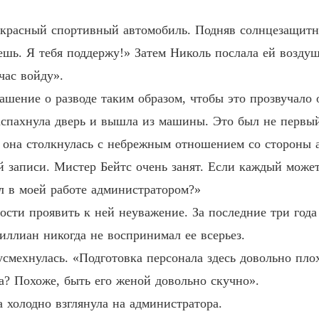
Любовь
 красный спортивный автомобиль. Подняв солнцезащитны
Глава 3
чешь. Я тебя поддержу!» Затем Николь послала ей возду
Любовь
час войду».
Глава 3
ашение о разводе таким образом, чтобы это прозвучало
Любовь
аспахнула дверь и вышла из машины. Это был не первый
Глава 3
з она столкнулась с небрежным отношением со стороны
Любовь
й записи. Мистер Бейтс очень занят. Если каждый может
Глава 3
л в моей работе администратором?»
Любовь
сти проявить к ней неуважение. За последние три года 
Глава 3
иллиан никогда не воспринимал ее всерьез.
Любовь
усмехнулась. «Подготовка персонала здесь довольно пло
Глава 3
на? Похоже, быть его женой довольно скучно».
Любовь
 холодно взглянула на администратора.
Глава 3