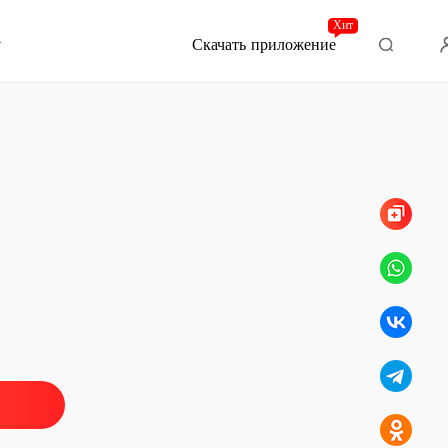
Хит
Скачать приложение
Глава 405 . Миллиардер, добившийся
 может построить мост
 . Бейтсы такие отвратительные
17/10/2025
 может построить мост
 . Какую уловку вы задумали на этот раз
17/10/2025
 может построить мост
 Вы серьезно
17/10/2025
 может построить мост
 . Не упоминай ее больше при мне
17/10/2025
 может построить мост