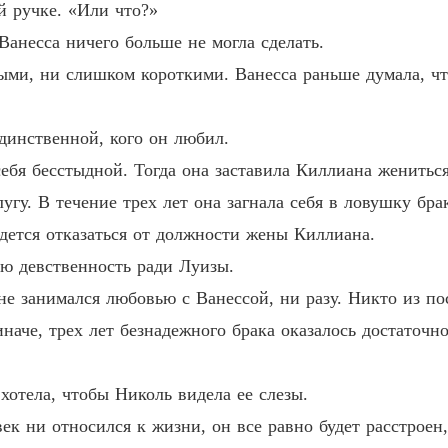
й ручке. «Или что?»
Любовь
Глава 2
Ванесса ничего больше не могла сделать.
ми, ни слишком короткими. Ванесса раньше думала, чт
Любовь
Глава 2
динственной, кого он любил.
Любовь
Глава 2
ебя бесстыдной. Тогда она заставила Киллиана жениться
угу. В течение трех лет она загнала себя в ловушку бра
Любовь
Глава 2
идется отказаться от должности жены Киллиана.
ю девственность ради Луизы.
Любовь
Глава 3
 не занимался любовью с Ванессой, ни разу. Никто из по
наче, трех лет безнадежного брака оказалось достаточн
Любовь
Глава 3
 хотела, чтобы Николь видела ее слезы.
Любовь
Глава 3
к ни относился к жизни, он все равно будет расстроен,