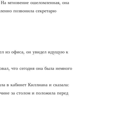
. На мгновение ошеломленная, она
 может построить мост
дленно позвонила секретарю
0 . Сделка с Луизой
17/10/2025
шел из офиса, он увидел идущую к
вал, что сегодня она была немного
шла в кабинет Киллиана и сказала:
чине за столом и положила перед