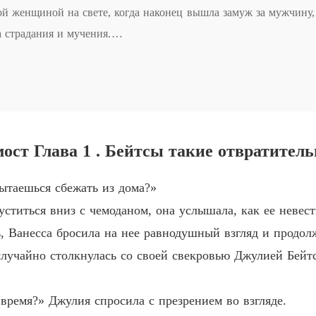
Глава 5
ой женщиной на свете, когда наконец вышла замуж за мужчину, 
а страдания и мучения.

Любовь
Глава 6
 случае. Говорили, что такая провинциальная девушка, как она
Любовь
Глава 7
Любовь
 и не сводила глаз с Киллиана. Важно было лишь то, что он на
Глава 8
ост Глава 1 . Бейтсы такие отвратител
Любовь
ытаешься сбежать из дома?»
Глава 9
 со временем расцвести. Она думала, что если будет хорошо от
ститься вниз с чемоданом, она услышала, как ее невестк
Любовь
ь, Ванесса бросила на нее равнодушный взгляд и продол
Глава 1
случайно столкнулась со своей свекровью Джулией Бейтс,
иан продолжал её игнорировать. Казалось, она наливала воду к
Любовь
Глава 1
 время?» Джулия спросила с презрением во взгляде.
т своё драгоценное время впустую. Даже до свадьбы с Киллиано
Любовь