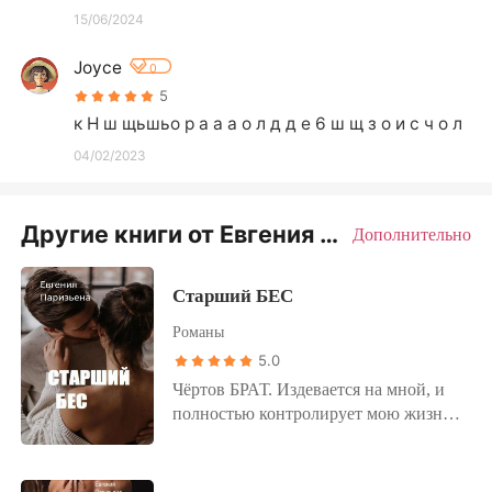
15/06/2024
Joyce
0
5
к Н ш щьшьо р а а а о л д д е 6 ш щ з о и с ч о л
04/02/2023
Другие книги от Евгения Паризьена
Дополнительно
Старший БЕС
Романы
5.0
Чёртов БРАТ. Издевается на мной, и
полностью контролирует мою жизнь.
И вот, когда влюбилась в красивого
парня, ублюдок всё испортил. Не
разрешил нам встречаться. Он считает