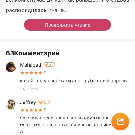
распорядилась иначе...
Продолжить чтение
63Комментарии
Mahabad
0
5
какой шалун всё-таки этот грубоватый парень.
21/02/2026
Jeffrey
2
5
Ооо чччч ееее ннннн ььььь ииии ннннн тттт ее
ее ррр еее ссс ннн ааа яяяя ккк ннн ииии ггг аа
а