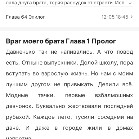
Короткие Рассказы
лала друга брата, теряя рассудок от страсти. Исписа
ла кровью свой дневник. Не удаётся его забыть... Но
 только не знала, что являюсь лишь куклой, проститу
Глава 64 Эпилог
12-05 18:45
ткой для утех. Ведь они заклятые враги, два обозлив
шихся лидера, с непроходимой тьмой в душе. Их ме
сть жестока, безжалостна. От дружбы остался лишь 
Враг моего брата Глава 1 Пролог
пепел, память на общей фотографии. А я всего лишь
Давненько так не напивались. А что повод
 игрушка, ту, которую унизили и обесчестили, чтобы
 насолить брату...
есть. Отныне выпускники. Долой школу, пора
вступать во взрослую жизнь. Но нам с моим
лучшим другом не привыкать. Делили всё.
Модные тачки, первые взбалмошных
девчонок. Буквально жертвовали последней
рубахой. Каждое лето, тусили соседями на
даче. И даже в городе жили в домах
напротив.