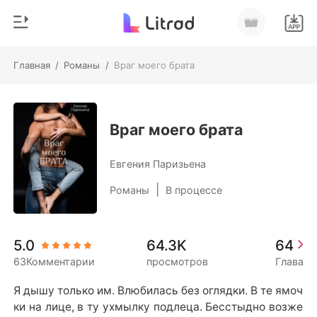
Главная
/
Романы
/
Враг моего брата
0
Главная
Пополнить
Жанр
Враг моего брата
Соврем
История чтения
Евгения Паризьена
Оборотни
|
Романы
В процессе
Выйти
Романы
Рассказы
Скачать приложение
5.0
64.3K
64
Миллиард
63Комментарии
просмотров
Глава
Рейтинг
Я дышу только им. Влюбилась без оглядки. В те ямоч
ки на лице, в ту ухмылку подлеца. Бесстыдно возже