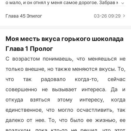
Короткие Рассказы
о мало, и он отнял у меня самое дорогое. Забрав мое
го малыша, он забрал смысл моей жизни, перекрыл
 кислород, заставил корчиться от агонии и наблюдал 
Глава 45 Эпилог
03-26 09:29
с безразличием. И этого ему тоже казалось недоста
точно, тогда он выставил меня ничтожеством в глаз
ах друзей. Уничтожил, разрушил, убил.В голове не ук
Моя месть вкуса горького шоколада
ладывалось, как любимый мной мужчина может быт
Глава 1 Пролог
ь таким жестоким. Но ради ребенка я готова на все... 
Пойду по головам, отключив принципы, забыв про эм
С возрастом понимаешь, что меняешься не
оции. Я научилась выживать в мире жестоких люде
только внешне, но также меняются вкусы. То,
й, став одной из них. И уже скоро, дорогой, тебя жде
т расплата. Лишь бы он не узнал меня спустя стольк
что так радовало когда-то, сейчас
о лет.
совершенно не вызывает интереса. Да и
откуда взяться этому интересу, когда
единственное, что могло осчастливить, так
далеко от нее. То, что было ее жизнью, ее
воздухом, пока кто-то не решил, что этот