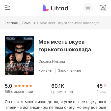
Главная
/
Романы
/
Моя месть вкуса горького шоколада
0
Главная
Пополнить
Моя месть вкуса
Жанр
горького шоколада
Соврем
История чтения
Оборотни
Оксана Ильина
Выйти
Романы
|
Романы
Законченные
Рассказы
Скачать приложение
5.0
60.1K
45
Миллиард
56Комментарии
просмотров
Глава
Рейтинг
Он выжег мою жизнь дотла, и угли от нее еще долго
 тлели на испачканном пеплом снегу. Но ему все был