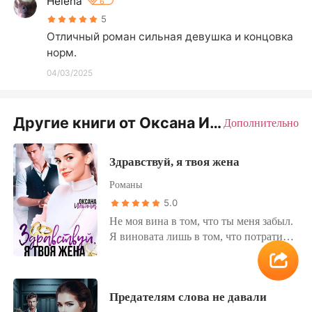
Helena
6
5
Отличный роман сильная девушка и концовка 
норм.
04/03/2025
Другие книги от Оксана Ильина
Дополнительно
Здравствуй, я твоя жена
Романы
5.0
Не моя вина в том, что ты меня забыл.
Я виновата лишь в том, что потратила
пять лет собственной жизни на
ожидание тебя. И теперь, дорогой
муж, если хочешь получить развод,
Предателям слова не давали
компенсируешь мне всё потраченное