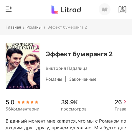
Главная
/
Романы
/
Эффект бумеранга 2
0
Главная
Пополнить
Жанр
Эффект бумеранга 2
Соврем
История чтения
Виктория Падалица
Оборотни
|
Романы
Законченные
Выйти
Романы
Рассказы
Скачать приложение
5.0
39.9K
26
Миллиард
56Комментарии
просмотров
Глава
Рейтинг
В данный момент мне кажется, что мы с Романом по
дходим друг другу, причем идеально. Мы будто две