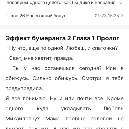
Короткие Рассказы
 половины одного целого, как бы дико и неправильно 
это не прозвучало. Вполне возможно, что завтра я пр
оснусь с этой глупой мыслью и первым делом покру
Глава 26 Новогодний бонус
01-23 15:25
чу у виска и посмеюсь с самой себя. А возможно, чт
о и нет. Но... Как тут думать иначе, когда судьба сам
а все решила за нас? 

Эффект бумеранга 2 Глава 1 Пролог
Заключительная часть.
- Ну что, еще по одной, Любаш, и спаточки?
- Свет, мне хватит, правда.
- Ты у нас останешься сегодня? Или я
обижусь. Сильно обижусь. Смотри, я тебя
предупредила.
Я все понимаю. Ну и или почти все. Кроме
одного: куда укладывать Любовь
Михайловну? Мама вообще головой не
думает, похоже. У нас же все кровати с