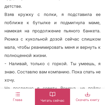
детстве.
Взяв кружку с полки, я подставила ее
поближе к бутылке и подмигнула маме,
намекая на продолжение пьяного банкета.
Рюмка с кукольной дозой сейчас слишком
мала, чтобы реанимировать меня и вернуть к
полноценной жизни.
- Наливай, только с горкой. Ты умеешь, я
знаю. Составлю вам компанию. Пока спать не
хочу.
Не последую я совету Романа, не пойду
купаться и спать, чтобы проснутся завтра
Глава
Скачать книгу
Читать сейчас
иной. Другая жизнь мне не нужна и даром,