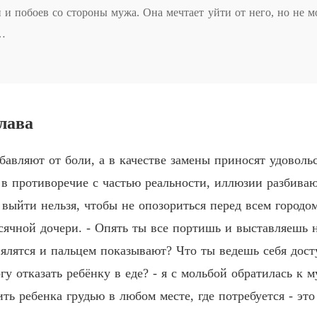
Глава 5 
и побоев со стороны мужа. Она мечтает уйти от него, но не мо
Иллюз
Глава 6
енным мужчиной по имени Амирхан, вселяет в Катерину надежду
Иллюз
Глава 7 
том и, позиционируя себя влюбленным в Катерину, настойчиво 
лава
Иллюз
ений. Новую жизнь, где Катерина сможет обеспечить себе и сво
Глава 8
бавляют от боли, а в качестве замены приносят удоволь
Иллюз
 в противоречие с частью реальности, иллюзии разбиваю
Глава 9
нит свои обещания. Но для этого Катерине нужно всего лишь п
и выйти нельзя, чтобы не опозориться перед всем городо
Иллюз
сячной дочери. - Опять ты все портишь и выставляешь н
Глава 1
алач Иллюзии.

 пялятся и пальцем показывают? Что ты ведешь себя дос
Иллюз
гу отказать ребёнку в еде? - я с мольбой обратилась к м
Глава 1
ть ребенка грудью в любом месте, где потребуется - эт
Иллюз