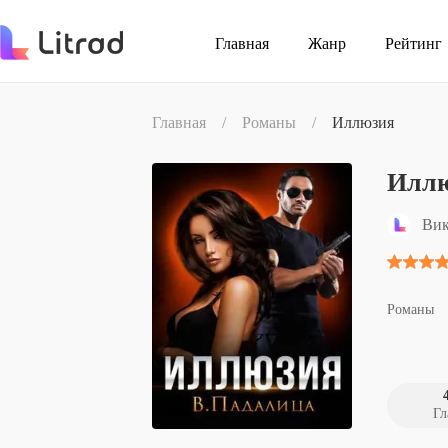
Главная
Жанр
Рейтинг
Главная
/
Романы
/
Иллюзия
Илл
Вик
Романы
Гл