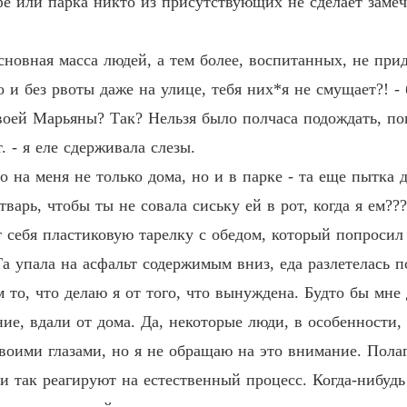
е или парка никто из присутствующих не сделает замеч
Глава 1
Иллюз
сновная масса людей, а тем более, воспитанных, не прид
Глава 1
но и без рвоты даже на улице, тебя них*я не смущает?! -
Иллюз
твоей Марьяны? Так? Нельзя было полчаса подождать, п
Глава 1
. - я еле сдерживала слезы.
Иллюз
на меня не только дома, но и в парке - та еще пытка д
Глава 1
тварь, чтобы ты не совала сиську ей в рот, когда я ем???
Иллюз
т себя пластиковую тарелку с обедом, который попросил
Глава 1
а упала на асфальт содержимым вниз, еда разлетелась п
м то, что делаю я от того, что вынуждена. Будто бы мне
Иллюз
Глава 1
ие, вдали от дома. Да, некоторые люди, в особенности,
воими глазами, но я не обращаю на это внимание. Полаг
Иллюз
Глава 1
и так реагируют на естественный процесс. Когда-нибудь