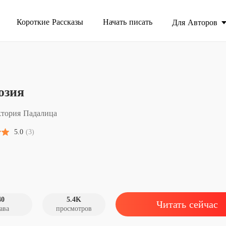
Короткие Рассказы
Начать писать
Для Авторов
Продолже
юзия
Иллюз
Глава 1
тория Падалица
Иллюз
5.0
(3)
Глава 2
Иллюз
Глава 3
Иллюз
Глава 4 
40
5.4K
Читать сейчас
ава
просмотров
Иллюз