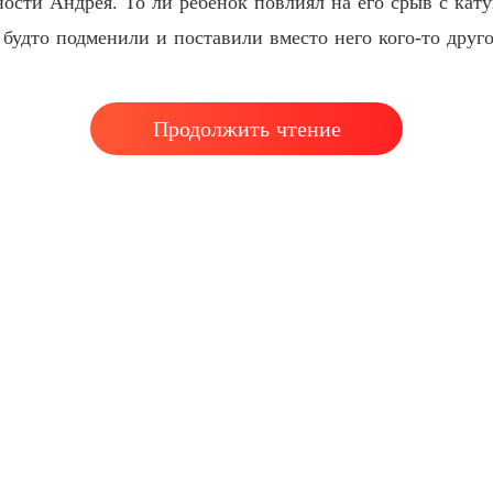
сти Андрея. То ли ребенок повлиял на его срыв с катуш
Иллюз
 будто подменили и поставили вместо него кого-то друго
Глава 4
Продолжить чтение