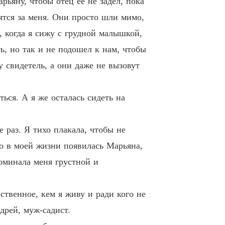
рьяну, чтобы отец ее не задел, пока
ия
пятся за меня. Они просто шли мимо,
6 Семнадцатая глава. Продолжение
21/05/2022
, когда я сижу с грудной малышкой,
ия
ь, но так и не подошел к нам, чтобы
7 Восемнадцатая глава
21/05/2022
 свидетель, а они даже не вызовут
ия
8 Девятнадцатая глава
02/06/2022
ся. А я же осталась сидеть на
ия
9 Двадцатая глава
02/06/2022
е раз. Я тихо плакала, чтобы не
ия
о в моей жизни появилась Марьяна,
0 Двадцать первая глава
02/06/2022
поминала меня грустной и
ия
1 Двадцать вторая глава
02/06/2022
ственное, кем я живу и ради кого не
ия
дрей, муж-садист.
2 Двадцать вторая глава. Продолжение
02/06/2022