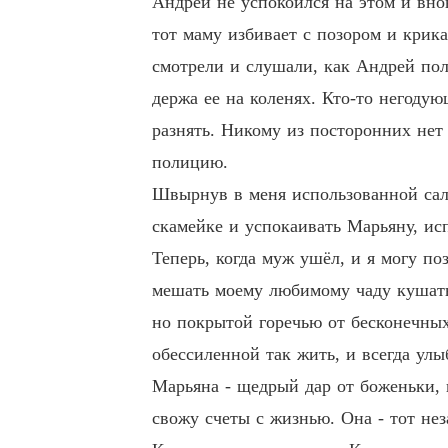
Андрей не успокоился на этом и внов
тот маму избивает с позором и крика
смотрели и слушали, как Андрей поло
держа ее на коленях. Кто-то негодую
разнять. Никому из посторонних нет 
полицию.
Швырнув в меня использованной салф
скамейке и успокаивать Марьяну, ис
Теперь, когда муж ушёл, и я могу по
мешать моему любимому чаду кушать.
но покрытой горечью от бесконечных 
обессиленной так жить, и всегда улы
Марьяна - щедрый дар от боженьки, к
свожу счеты с жизнью. Она - тот не