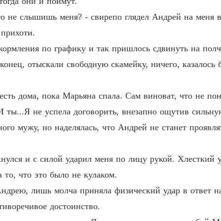
тогда они и поймут.
Иллюз
Глава 1
что не слышишь меня? - свирепо глядел Андрей на меня 
 прихоти.
Иллюз
Глава 2
 кормления по графику и так пришлось сдвинуть на полч
аконец, отыскали свободную скамейку, ничего, казалось
Иллюз
Глава 2
оесть дома, пока Марьяна спала. Сам виноват, что не п
Иллюз
Глава 2
И ты...Я не успела договорить, внезапно ощутив сильну
ого мужу, но наделялась, что Андрей не станет проявлят
Иллюз
Глава 2
хнулся и с силой ударил меня по лицу рукой. Хлесткий 
Иллюз
Глава 2
 то, что это было не кулаком.
Андрею, лишь молча приняла физический удар в ответ на
Иллюз
отиворечивое достоинство.
Глава 2