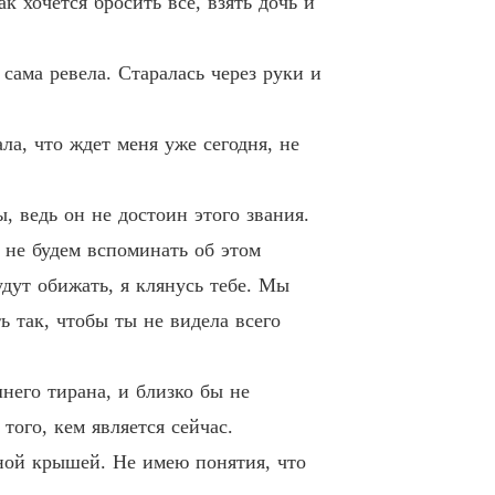
ак хочется бросить все, взять дочь и
ия
3 Двадцать третья глава
02/06/2022
 сама ревела. Старалась через руки и
ия
4 Двадцать третья глава. Продолжение
02/06/2022
ала, что ждет меня уже сегодня, не
ия
5 Двадцать четвертая глава
02/06/2022
, ведь он не достоин этого звания.
ия
а не будем вспоминать об этом
6 Двадцать четвертая глава. Продолжение
02/06/2022
дут обижать, я клянусь тебе. Мы
ия
ь так, чтобы ты не видела всего
7 Двадцать пятая глава
02/06/2022
ия
шнего тирана, и близко бы не
8 Двадцать шестая глава
02/06/2022
ого, кем является сейчас.
ия
дной крышей. Не имею понятия, что
9 Двадцать седьмая глава
02/06/2022