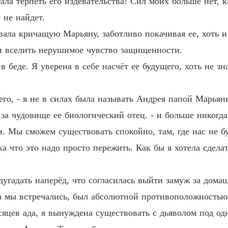
тала терпеть его издевательства! Сил моих больше нет, к
Иллюз
 не найдет.
Глава 3
ивала кричащую Марьяну, заботливо покачивая ее, хоть и
Иллюз
 и вселить нерушимое чувство защищенности.
Глава 3
 в беде. Я уверена в себе насчёт ее будущего, хоть не зн
Иллюз
Глава 3
его, - я не в силах была называть Андрея папой Марьяны
Иллюз
 за чудовище ее биологический отец. - и больше никогд
Глава 3
. Мы сможем существовать спокойно, там, где нас не бу
Иллюз
а что это надо просто пережить. Как бы я хотела сделат
Глава 3
Иллюз
дугадать наперёд, что согласилась выйти замуж за дома
Глава 3
 мы встречались, был абсолютной противоположностью т
Иллюз
сяцев ада, я вынуждена существовать с дьяволом под о
Глава 3