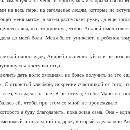
ь замахнулся на меня. Я пригнулась и закрыла собой Ма
Иллюз
ми на весь парк, на загляденье людям, которые не всту
Глава 2
щет меня матом, а затем распускает руки, да еще тогда
Иллюз
ще шептался, кто-то крикнул, чтобы Андрей имел совест
Глава 2
дела до моей боли. Меня бьют, унижают, и ребенок тому
Иллюз
Глава 2
еткой напоследок, Андрей поспешил уйти и не позорить
Иллюз
пугавшуюся поступка отца.
Глава 2
зволить дать волю эмоциям, не боясь получить за это ещ
Иллюз
 С открытой улыбкой, искренне счастливой от того, чт
Глава 3
слёз, я глядела на нее. Я не хотела, чтобы Марьяна за
Иллюз
балась ей, чтобы при этом со мной не происходило.
Глава 3
оторого я буду благодарить, пока жива сама. Она - един
Иллюз
заменимый и последний подарок, который сделал мне Ан
Глава 3