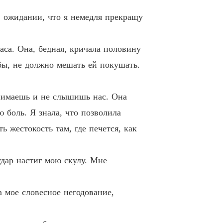
ия
9 Тринадцатая глава. Продолжение
21/05/2022
в ожидании, что я немедля прекращу
ия
0 Четырнадцатая глава
21/05/2022
аса. Она, бедная, кричала половину
 бы, не должно мешать ей покушать.
ия
1 Четырнадцатая глава. Продолжение
21/05/2022
онимаешь и не слышишь нас. Она
ия
2 Пятнадцатая глава
21/05/2022
ю боль. Я знала, что позволила
ь жестокость там, где печется, как
ия
3 Пятнадцатая глава. Продолжение
21/05/2022
удар настиг мою скулу. Мне
ия
4 Шестнадцатая глава
21/05/2022
 мое словесное негодование,
ия
5 Семнадцатая глава
21/05/2022