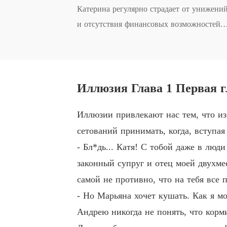
Катерина регулярно страдает от унижений 
и отсутствия финансовых возможностей.

Случайное знакомство в парке с таинств
Амирхан впоследствии оказывается банди
Иллюзия Глава 1 Первая г
та, без насилия, угроз и финансовых лиш
Иллюзии привлекают нас тем, что из
дное существование.

сетований принимать, когда, вступая
Амирхан дает Катерине слово, что испол
- Бл*дь... Катя! С тобой даже в люд
и прожить в гареме три месяца.

законный супруг и отец моей двухме
Серия "Восточные страсти": Иллюзия + П
самой не противно, что на тебя все
- Но Марьяна хочет кушать. Как я мо
Андрею никогда не понять, что корми