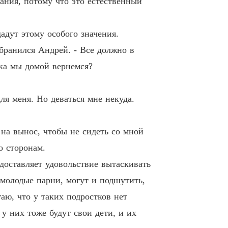
ания, потому что это естественный
2 Восьмая глава
21/05/2022
ия
адут этому особого значения.
3 Девятая глава
21/05/2022
 бранился Андрей. - Все должно в
ия
ока мы домой вернемся?
4 Девятая глава. Продолжение
21/05/2022
ия
ля меня. Но деваться мне некуда.
5 Десятая глава
21/05/2022
ия
 на вынос, чтобы не сидеть со мной
6 Одиннадцатая глава
21/05/2022
о сторонам.
 доставляет удовольствие вытаскивать
ия
7 Двенадцатая глава
21/05/2022
 молодые парни, могут и подшутить,
аю, что у таких подростков нет
ия
8 Тринадцатая глава
21/05/2022
 у них тоже будут свои дети, и их