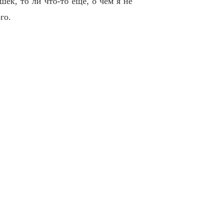
ек, то ли что-то еще, о чем я не
ия
го.
0 Двадцать седьмая глава. Продолжение
02/06/2022