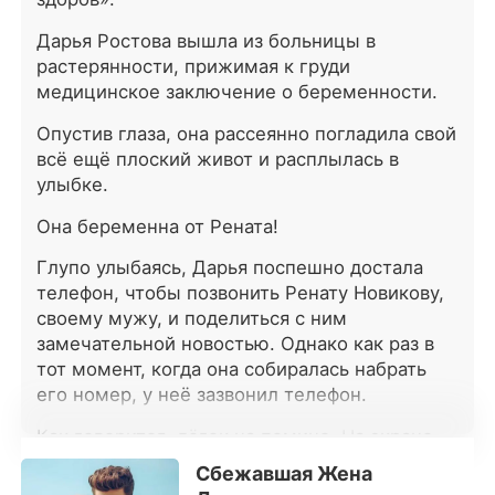
стремительно развивалась, а их
любовь только крепла. Позже, на
Дарья Ростова вышла из больницы в
одном из престижных
растерянности, прижимая к груди
мероприятий, генеральный
медицинское заключение о беременности.
директор одной корпорации снял
свою маску, и оказалось, что муж
Опустив глаза, она рассеянно погладила свой
Софьи – всемирно известная
всё ещё плоский живот и расплылась в
личность. *** Адриан не
улыбке.
испытывал никакого интереса к
своей невесте по договору и
Она беременна от Рената!
замаскировался в надежде, что
она сбежит. Однако когда Софья
Глупо улыбаясь, Дарья поспешно достала
попыталась уйти, он не выдержал
телефон, чтобы позвонить Ренату Новикову,
и прошептал: «Пожалуйста, Софья,
своему мужу, и поделиться с ним
не уходи. Один поцелуй, и весь
замечательной новостью. Однако как раз в
мир будет у твоих ног».
тот момент, когда она собиралась набрать
его номер, у неё зазвонил телефон.
Как говорится, лёгок на помине. На экране
появилось сообщение от Рената, которое
Сбежавшая Жена
гласило: «Немедленно приезжай в отель