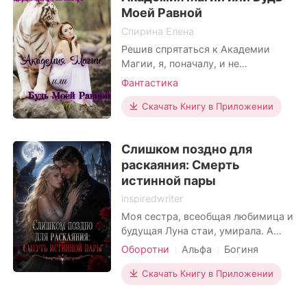
наконец-то воссоединились. Разве это не
Моей Равной
также должна была стать его
повод, чтобы выпить?»
врагом, но он обнаружил, что т
Спирина Елена
Решив спрятаться к Академии
Читать сейчас
Магии, я, поначалу, и не
представляла, что со мной может
Фантастика
произойти там. Древняя магия
дриад, которая пробудилась при
Скачать Книгу в Приложении
странных обстоятельствах.
Подруга, у которой секретов не
Слишком поздно для
меньше, чем у меня. А может брат,
раскаяния: Смерть
которого вообще быть не должно.
А еще «вампирюшечка». Лишь бы
истинной пары
по
inspiredwriter
Моя сестра, всеобщая любимица и
будущая Луна стаи, умирала. А
Максим, Верховный Альфа и
Оборотни
Альфа
Богиня
мужчина, которого я тайно
Смерть
Драма
Оборотни
любила всю жизнь, использовал
Скачать Книгу в Приложении
свой Приказ, чтобы заставить
меня лечь под нож. Он требовал