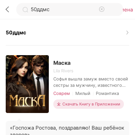
Отмена
50ддмс
0
Пополнить
Маска
Lila Rivers
Софья вышла замуж вместо своей
История чтения
сестры за мужчину, известного
своим изуродованным внешним
Соврем
Милый
Романтика
Выйти
видом и распутным прошлым. В
Молниеносный брак
день их свадьбы семья
Скачать Книгу в Приложении
Брак по контракту
отвернулась от жениха, а все люди
Скачать приложение
высмеивали эту помолвку,
уверенные, что брак быстро
«Госпожа Ростова, поздравляю! Ваш ребёнок
развалится. Но карьера Софьи
здоров».