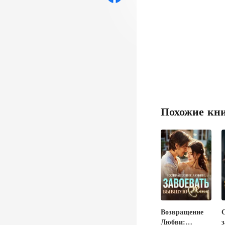
возьми 1000
Похожие кн
Возвращение
Любви:
з