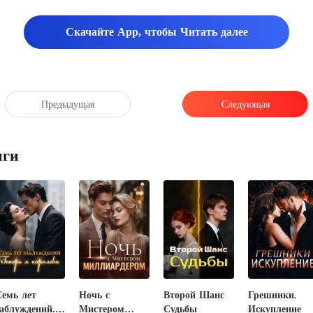
 кристаллов жизненной энергии.
Скачайте App, чтобы Читать далее
Предыдущая
Следующая
иги
Семь лет
Ночь с
Второй Шанс
Грешники.
аблуждений.
Мистером
Судьбы
Искупление