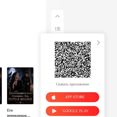
Скачать приложение
APP STORE
Его
GOOGLE PLAY
непокорная