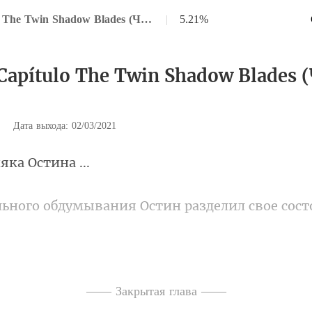
Глава 88 Capítulo The Twin Shadow Blades (Часть первая)
|
5.21%
Capítulo The Twin Shadow Blades 
|
Дата выхода: 02/03/2021
няка
вания Остин разделил сво
—— Закрытая глава ——
ти плоды духов земли теперь тв