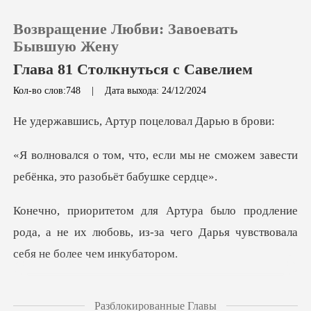
Возвращение Любви: Завоевать
Бывшую Жену
Глава 81 Столкнуться с Савелием
Кол-во слов:748
|
Дата выхода: 24/12/2024
0
Артур поцелова
Пополнить
мы не сможем завести
ребёнка,
История чтения
ение
Выйти
рода, а не их любовь, из-за чего Дарь
Скачать приложение
тов Групп, она зашла в
Разблокированные Главы
т