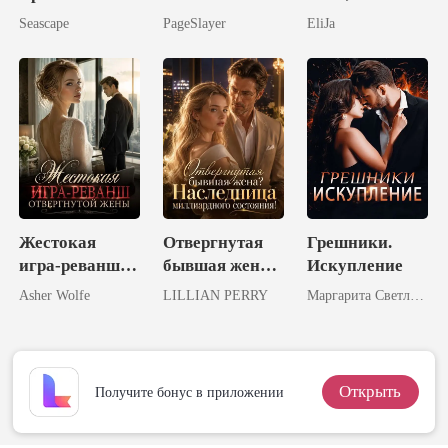
Гениальная
Seascape
PageSlayer
EliJa
Месть
Жестокая
Отвергнутая
Грешники.
игра-реванш
бывшая жена?
Искупление
отвергнутой
Наследница
Asher Wolfe
LILLIAN PERRY
Маргарита Светлова
жены
миллиардного
состояния!
Открыть
Получите бонус в приложении