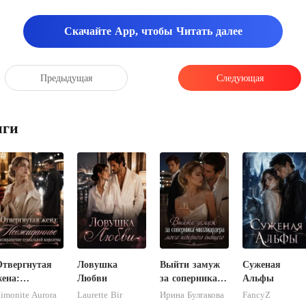
Скачайте App, чтобы Читать далее
Предыдущая
Следующая
иги
Отвергнутая
Ловушка
Выйти замуж
Суженая
ена:
Любви
за соперника-
Альфы
Неожиданное
миллиардера
imonite Aurora
Laurette Bir
Ирина Булгакова
FancyZ
возвращение
моего