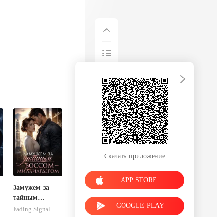
Скачать приложение
APP STORE
Замужем за
тайным
GOOGLE PLAY
боссом-
Fading Signal
миллиардером