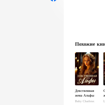
Похожие кн
Девственная
жена Альфы
ж
Baby Charlene.
L