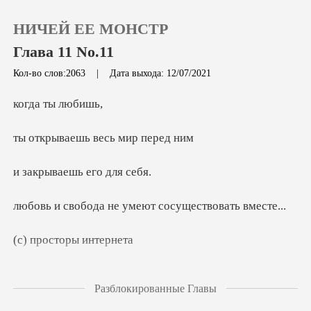
НИЧЕЙ ЕЕ МОНСТР
Глава 11 No.11
Кол-во слов:2063
|
Дата выхода: 12/07/2021
0
ты л
ешь весь м
Пополнить
аешь его
История чтения
не умеют сосуще
Выйти
сторы и
Скачать приложение
Разблокированные Главы
о увидеть, страшно, что узнает меня и... я