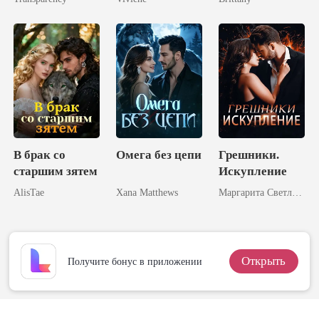
Жены
Королем
Ликанов
В брак со
Омега без цепи
Грешники.
старшим зятем
Искупление
AlisTae
Xana Matthews
Маргарита Светлова
Открыть
Получите бонус в приложении