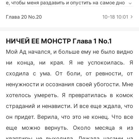
Короткие Рассказы
е, чтобы меня раздавить и опустить на самое дно... У
бить физически и морально. Но за все приходится пл
атить. Мне – за безумную и грязную любовь к чудови
Глава 20 No.20
10-18 10:01
щу, а ему – за все его грехи. И я не знаю, чья расплат
а станет более лютой. Моя, когда есть только одна п
ричина жить дальше... или его, когда не осталось ни
НИЧЕЙ ЕЕ МОНСТР Глава 1 No.1
Мой Ад начался, и больше ему не было видно
ни конца, ни края. Я не успокоилась. Я
сходила с ума. От боли, от ревности, от
ненужности и осознания своей убогости. Мне
хотелось умереть. Я превратилась в комок
страданий и ненависти. И все еще ждала, что
он придет. Верила, что это не конец. Что все
еще можно вернуть. Около месяца я из
квартиры не выходила. Лежала часами на