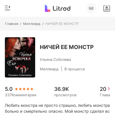
Главная
/
Миллиард
/
НИЧЕЙ ЕЕ МОНСТР
0
Главная
Пополнить
Жанр
НИЧЕЙ ЕЕ МОНСТР
Соврем
История чтения
Ульяна Соболева
Оборотни
|
Миллиард
В процессе
Выйти
Романы
Рассказы
Скачать приложение
5.0
36.9K
20
Миллиард
337Комментарии
просмотров
Глава
Рейтинг
Любить монстра не просто страшно, любить монстра 
больно и смертельно опасно. Мой монстр сделал вс