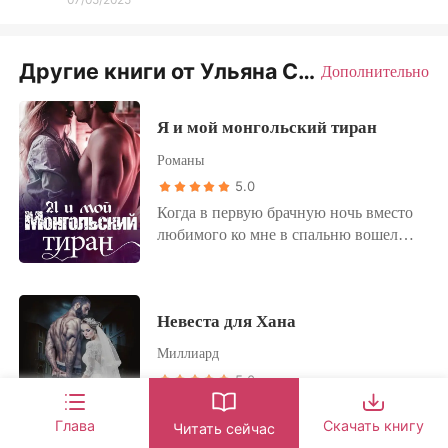
Другие книги от Ульяна Соболева
Дополнительно
Я и мой монгольский тиран
Романы
5.0
Когда в первую брачную ночь вместо
любимого ко мне в спальню вошел
жуткий незнакомец и заявил, что
теперь я принадлежу ему, я еще долго
не могла поверить в шокирующую
Невеста для Хана
правду – меня проиграл в карты мой
собственный муж и отдал на 30 дней
Миллиард
в рабство ужасному человеку по
5.0
кличке Хан.
Когда в первую брачную ночь вместо
Глава
Скачать книгу
любимого ко мне в спальню вошел
Читать сейчас