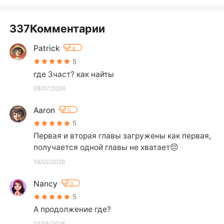
337Комментарии
Patrick
4
5
где 3част? как найты
08/07/2026
Aaron
0
5
Первая и вторая главы загружены как первая, 
получается одной главы не хватает😔
18/02/2026
Nancy
0
5
А продолжение где?
07/05/2025