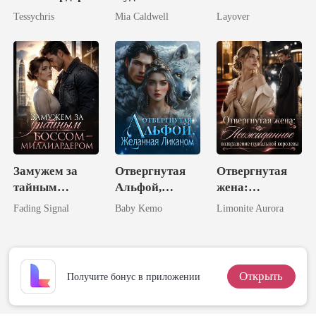
Завоевать
Tessychris
Mia Caldwell
Layover
Бывшую Жену
Замужем за
Отвергнутая
Отвергнутая
тайным
Альфой,
жена:
боссом-
Желанная
Неожиданное
Fading Signal
Baby Kemo
Limonite Aurora
миллиардером
Ликаном
возвращение
гениальной
королевы
Открыть
Получите бонус в приложении