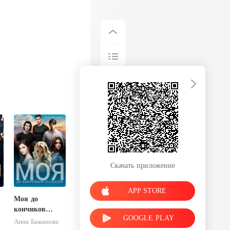
Скачать приложение
APP STORE
Моя до
кончиков
GOOGLE PLAY
я
пальцев
Анна Бажанова