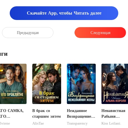
Скачайте App, чтобы Читать далее
Предыдущая
Следующая
иги
ЕГО САМКА,
В брак со
Нежданное
Ненавистная
ЕГО
старшим зятем
Возвращение
Рабыня
ПРОКЛЯТИЕ
Нежеланной
Альфа-Корол
iviene
AlisTae
Transparency
Kiss Leilani.
(Эротический
Жены