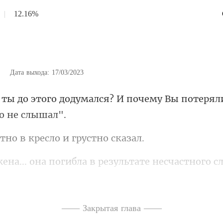
|
12.16%
|
Дата выхода: 17/03/2023
лся? И почему Вы потерял
но в кресло и
вело меня с ума, это было в Испании, поэтому
—— Закрытая глава ——