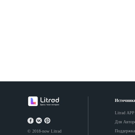
Источник
Litrad APP
Для Автор
Поддержка
© 2018-now
Litrad