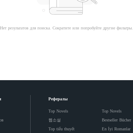
Нет результатов для поиска. Сократите или попробуйте другие фильтры.
и
Рефералы
Top Novels
Top Novels
ов
웹소설
Bestseller Bücher
Top tiểu thuyết
En İyi Romanlar