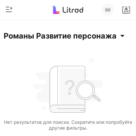
0
Главная
Романы Развитие персонажа
Пополнить
Жанр
Соврем
История чтения
Оборотни
Выйти
Романы
Рассказы
Скачать приложение
Миллиард
Рейтинг
Нет результатов для поиска. Сократите или попробуйте
другие фильтры.