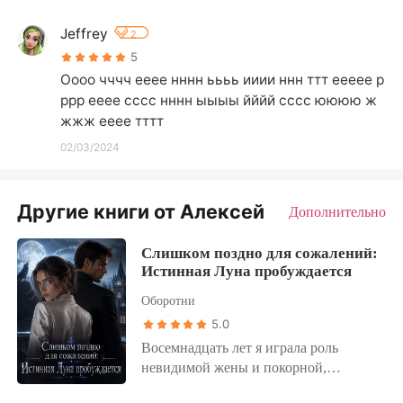
Jeffrey
2
5
Оооо чччч ееее нннн ьььь ииии ннн ттт еееее р
ррр ееее сссс нннн ыыыы йййй сссс юююю ж
жжж ееее тттт
02/03/2024
Другие книги от Алексей
Дополнительно
Слишком поздно для сожалений:
Истинная Луна пробуждается
Оборотни
5.0
Восемнадцать лет я играла роль
невидимой жены и покорной,
«слабой» Луны при своем муже-