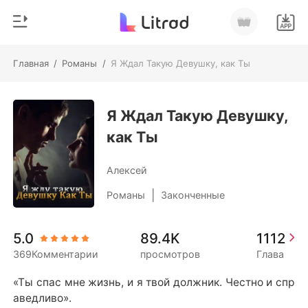
Главная
/
Романы
/
Я Ждал Такую Девушку, как Ты
0
Главная
Пополнить
Я Ждал Такую Девушку,
Жанр
как Ты
Соврем
История чтения
Оборотни
Алексей
Выйти
Романы
|
Романы
Законченные
Рассказы
Скачать приложение
5.0
89.4K
1112
Миллиард
369Комментарии
просмотров
Глава
Рейтинг
«Ты спас мне жизнь, и я твой должник. Честно и спр
аведливо».
