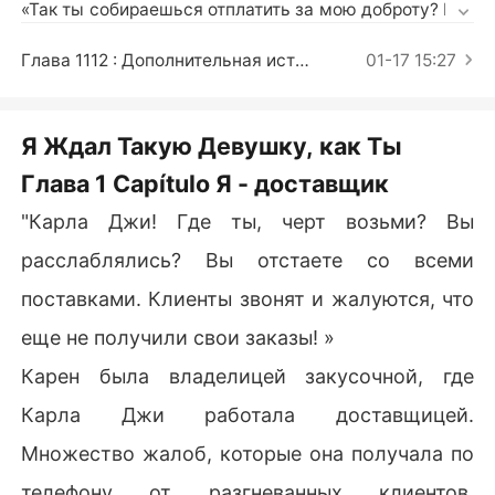
Короткие Рассказы
«Так ты собираешься отплатить за мою доброту? Раз
делив мою постель? В моём собственном доме?»

«Отлично, тогда приходи ко мне домой и дели мою к
Глава 1112 : Дополнительная история (Конец)
01-17 15:27
ровать. Как тебе это, а?»

Люди всегда говорят, что то, на что способна семья,
Я Ждал Такую Девушку, как Ты
 выходит за рамки воображения. Однако, Карла Чжи
Глава 1 Capítulo Я - доставщик
 понятия не имеет, что это кошмар, в виде грёз, пока
 не стало слишком поздно что-нибудь изменить...
"Карла Джи! Где ты, черт возьми? Вы
расслаблялись? Вы отстаете со всеми
поставками. Клиенты звонят и жалуются, что
еще не получили свои заказы! »
Карен была владелицей закусочной, где
Карла Джи работала доставщицей.
Множество жалоб, которые она получала по
телефону от разгневанных клиентов,