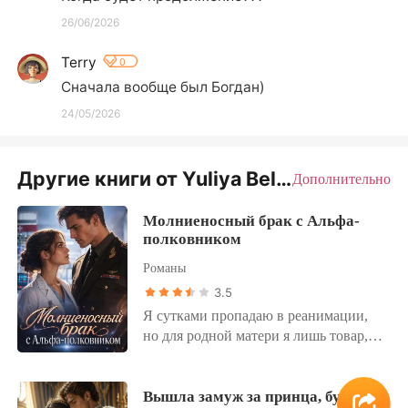
26/06/2026
Terry
0
Сначала вообще был Богдан)
24/05/2026
Другие книги от Yuliya Belova
Дополнительно
Молниеносный брак с Альфа-
полковником
Романы
3.5
Я сутками пропадаю в реанимации,
но для родной матери я лишь товар,
который нужно выгодно пристроить
богатому снобу. Прямо со свидания
меня экстренно вызвали в больницу
Вышла замуж за принца, будучи