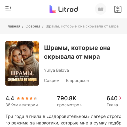
Главная
/
Соврем
/
Шрамы, которые она скрывала от мира
0
Главная
Пополнить
Шрамы, которые она
Жанр
скрывала от мира
Соврем
История чтения
Оборотни
Yuliya Belova
Выйти
Романы
|
Соврем
В процессе
Рассказы
Скачать приложение
4.4
790.8K
640
Миллиард
36Комментарии
просмотров
Глава
Рейтинг
Три года я гнила в «оздоровительном» лагере строго
го режима за наркотики, которые мне в сумку подбр