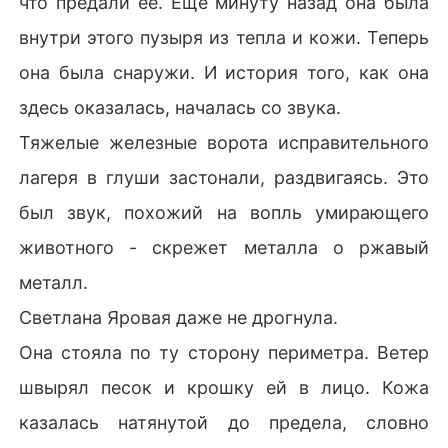
что предали ее. Еще минуту назад она была
пожалели! Это манипуляция психопатки!

внутри этого пузыря из тепла и кожи. Теперь
Они смотрели на меня как на сломленную наркоман
ку, готовую ползать в ногах ради денег. Они верили л
она была снаружи. И история того, как она
жи Миланы, которая сидела рядом с ангельским лиц
здесь оказалась, началась со звука.
ом.

Они не знали одного.

Тяжелые железные ворота исправительного
В корешке моего дешевого блокнота, который я приж
лагеря в глуши застонали, раздвигаясь. Это
имала к груди, был зашит не дневник раскаяния, а сп
утниковый передатчик и компромат.

был звук, похожий на вопль умирающего
Ночью, сидя на полу в сыром гостевом домике, я акт
животного - скрежет металла о ржавый
ивировала устройство и отправила сообщение свое
му хакеру:

металл.
«Я внутри. Они расслаблены. Начинаем».

Светлана Яровая даже не дрогнула.
Я вернулась не за прощением. Я вернулась, чтобы ун
ичтожить их всех.
Она стояла по ту сторону периметра. Ветер
швырял песок и крошку ей в лицо. Кожа
казалась натянутой до предела, словно