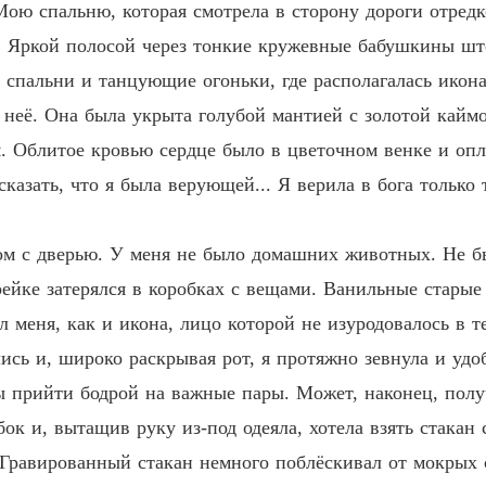
Мою спальню, которая смотрела в сторону дороги отред
 Яркой полосой через тонкие кружевные бабушкины шт
й спальни и танцующие огоньки, где располагалась икон
 неё. Она была укрыта голубой мантией с золотой каймо
. Облитое кровью сердце было в цветочном венке и опл
азать, что я была верующей... Я верила в бога только 
ом с дверью. У меня не было домашних животных. Не бы
ейке затерялся в коробках с вещами. Ванильные старые 
 меня, как и икона, лицо которой не изуродовалось в т
ись и, широко раскрывая рот, я протяжно зевнула и удо
ы прийти бодрой на важные пары. Может, наконец, получ
 бок и, вытащив руку из-под одеяла, хотела взять стакан
Гравированный стакан немного поблёскивал от мокрых сл