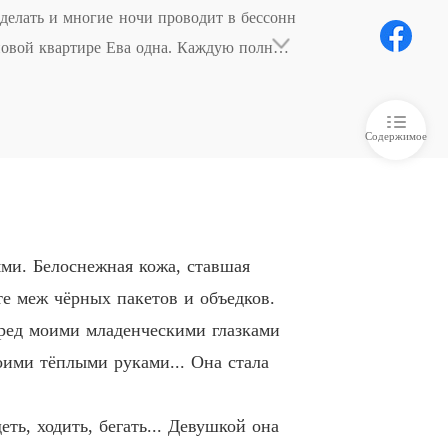
Урок первый: ne montre jamais ta peur!
03/05/2023
делать и многие ночи проводит в бессонн
новой квартире Ева одна. Каждую полночь 
kiss
, Ева выбегает из квартиры и врезается в 
 Справишься одна
03/05/2023
kiss
Содержимое
 Она существует
03/05/2023
kiss
 Так вы вместе
03/05/2023
kiss
ями. Белоснежная кожа, ставшая
Урок второй: savoir se tenir en main
03/05/2023
те меж чёрных пакетов и объедков.
kiss
перед моими младенческими глазками
0 История фамилии
03/05/2023
оими тёплыми руками... Она стала
kiss
1 Особенный приход
05/05/2023
еть, ходить, бегать... Девушкой она
kiss