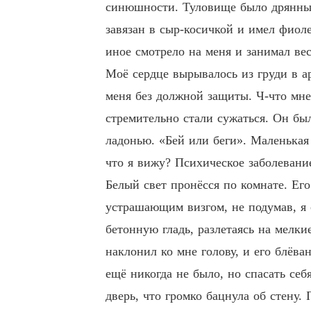
синюшности. Туловище было дрянным
завязан в сыр-косичкой и имел фиол
иное смотрело на меня и занимал вес
Моё сердце вырывалось из груди в а
меня без должной защиты. Ч-что мне 
стремительно стали сужаться. Он бы
ладонью. «Бей или беги». Маленькая 
что я вижу? Психическое заболевани
Белый свет пронёсся по комнате. Его
устрашающим визгом, не подумав, я с
бетонную гладь, разлетаясь на мелк
наклонил ко мне голову, и его блёв
ещё никогда не было, но спасать себ
дверь, что громко бацнула об стену.