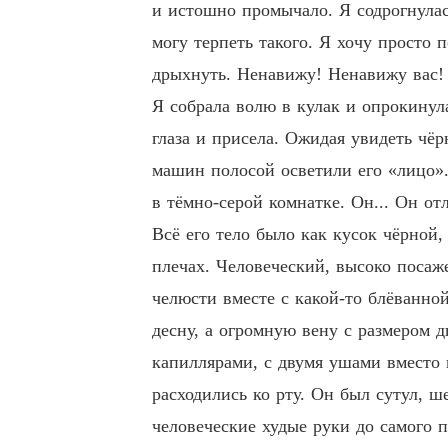
и истошно промычало. Я содрогнулась
могу терпеть такого. Я хочу просто 
дрыхнуть. Ненавижу! Ненавижу вас! 
Я собрала волю в кулак и опрокинула
глаза и присела. Ожидая увидеть чё
машин полосой осветили его «лицо». 
в тёмно-серой комнатке. Он... Он отл
Всё его тело было как кусок чёрной,
плечах. Человеческий, высоко поса
челюсти вместе с какой-то блёванно
десну, а огромную вену с размером 
капиллярами, с двумя ушами вместо
расходились ко рту. Он был сутул, ш
человеческие худые руки до самого 