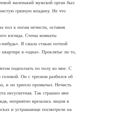
ловой маленький мужской орган был
нистую грязную впадину. Не что
а пол к ногам нечисти, оставив
него взгляда. Стены комнаты
о-нибудь». Я сжала стакан потной
 квартире я «одна». Проклятье ли то,
бегом подползать по полу ко мне. С
 головой. Он с треском разбился об
хо, и он хрипло промычал. Нечисть
рта несусветная. Так страшно мне
идя, неприятно врезалась лицом в
 висках и устрашающе посмотрели на