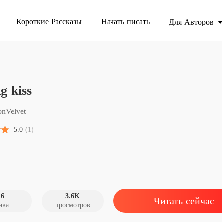
Короткие Рассказы
Начать писать
Для Авторов
другом К
ng kiss
Sliding 
Глава 1
nVelvet
Sliding 
5.0
(1)
Глава 2
Sliding 
Глава 3
Sliding 
Глава 4
16
3.6K
Читать сейчас
ава
просмотров
Sliding 