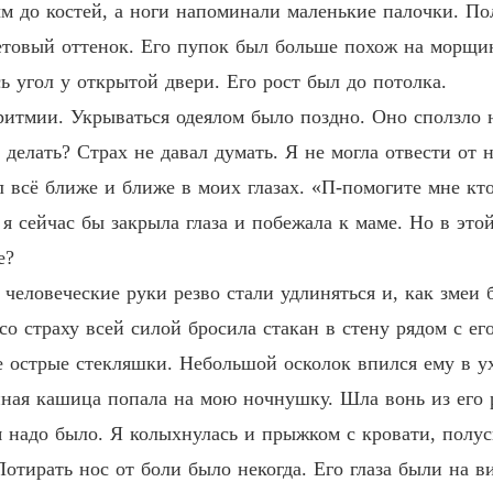
 до костей, а ноги напоминали маленькие палочки. По
етовый оттенок. Его пупок был больше похож на морщи
ь угол у открытой двери. Его рост был до потолка.
ритмии. Укрываться одеялом было поздно. Оно сползло н
делать? Страх не давал думать. Я не могла отвести от 
л всё ближе и ближе в моих глазах. «П-помогите мне кт
я сейчас бы закрыла глаза и побежала к маме. Но в этой
е?
 человеческие руки резво стали удлиняться и, как змеи 
о страху всей силой бросила стакан в стену рядом с его
ие острые стекляшки. Небольшой осколок впился ему в у
анная кашица попала на мою ночнушку. Шла вонь из его 
я надо было. Я колыхнулась и прыжком с кровати, полус
 Потирать нос от боли было некогда. Его глаза были на