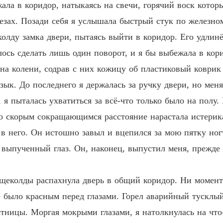
ала в коридор, натыкаясь на свечи, горячий воск котор
слезах. Позади себя я услышала быстрый стук по железн
колду замка двери, пытаясь выйти в коридор. Его удлин
ось сделать лишь один поворот, и я бы выбежала в кори
 на колени, содрав с них кожицу об пластиковый коврик 
язык. До последнего я держалась за ручку двери, но ме
 я пыталась ухватиться за всё-что только было на полу.
о скорым сокращающимся расстояние нарастала истерик
 в него. Он истошно завыл и вцепился за мою пятку ног
о выпученный глаз. Он, наконец, выпустил меня, прежде 
 щеколды распахнула дверь в общий коридор. Ни момента
ё было красным перед глазами. Горел аварийный тусклый
тницы. Моргая мокрыми глазами, я натолкнулась на что-