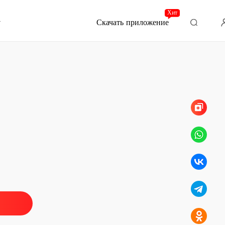
Хит
Скачать приложение
Глава 16 Будет ли шанс быть друг с
онец
kiss
 Неожиданное знакомство
27/02/2023
kiss
 Почему так поздно
28/02/2023
kiss
 Без вина и поцелуя
04/03/2023
kiss
 Скрытая ложь и поцелуй
03/05/2023
kiss