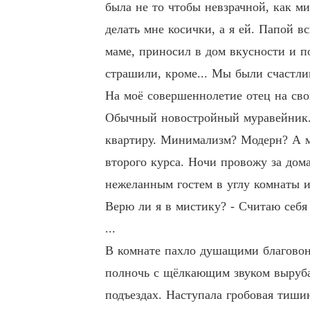
была не то чтобы невзрачной, как м
делать мне косички, а я ей. Папой в
маме, приносил в дом вкусности и п
страшили, кроме... Мы были счастли
На моё совершеннолетие отец на сво
Обычный новостройный муравейник. Т
квартиру. Минимализм? Модерн? А мо
второго курса. Ночи провожу за дом
нежеланным гостем в углу комнаты и
Верю ли я в мистику? - Считаю себя 
...
В комнате пахло душащими благовон
полночь c щёлкающим звуком вырубал
подъездах. Наступала гробовая тиши