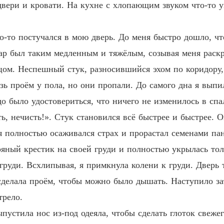
двери и кровати. На кухне с хлопающим звуком что-то у
о-то постучался в мою дверь. До меня быстро дошло, чт
ар был таким медленным и тяжёлым, созывая меня раскры
цом. Неспешный стук, разносившийся эхом по коридору
ь проём у пола, но они пропали. До самого дна я выпил
до было удостовериться, что ничего не изменилось в спа
ть, нечисть!». Стук становился всё быстрее и быстрее.
 полностью осаживался страх и прорастал семенами па
бряный крестик на своей груди и полностью укрылась то
руди. Всхлипывая, я примкнула колени к груди. Дверь т
 сделала проём, чтобы можно было дышать. Наступило за
трело.
пустила нос из-под одеяла, чтобы сделать глоток свеже