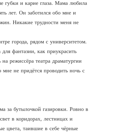
е губки и карие глаза. Мама любила
2 Особенный приход: 2
12/05/2023
ять лет. Он заботился обо мне и
kiss
ужин. Никакие трудности меня не
3 Мама дорогая!
12/05/2023
kiss
тре города, рядом c университетом.
4 Кровью родная любовь
13/06/2023
 для фантазии, как приукрасить
kiss
 на режиссёра театра драматургии
5 Празднование
26/06/2023
о мне не придётся проводить ночь с
kiss
6 Будет ли шанс быть друг с другом Конец
26/06/2023
а за бутылочкой газировки. Ровно в
вет в коридорах, лестницах и
ые цвета, таившие в себе чёрные