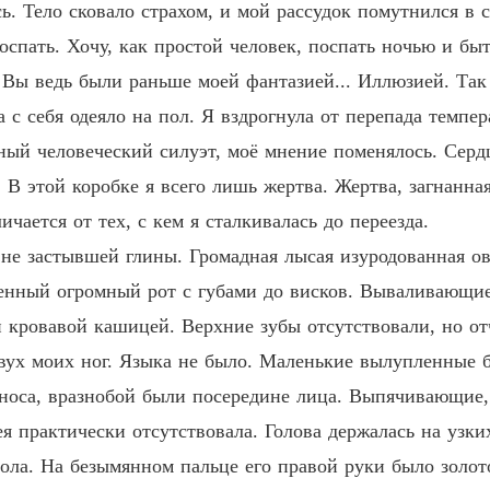
. Тело сковало страхом, и мой рассудок помутнился в с
поспать. Хочу, как простой человек, поспать ночью и бы
Вы ведь были раньше моей фантазией... Иллюзией. Так
 с себя одеяло на пол. Я вздрогнула от перепада темпе
рный человеческий силуэт, моё мнение поменялось. Сер
В этой коробке я всего лишь жертва. Жертва, загнанная
ичается от тех, с кем я сталкивалась до переезда.
 не застывшей глины. Громадная лысая изуродованная ов
женный огромный рот с губами до висков. Вываливающи
й кровавой кашицей. Верхние зубы отсутствовали, но о
двух моих ног. Языка не было. Маленькие вылупленные 
 носа, вразнобой были посередине лица. Выпячивающие,
ея практически отсутствовала. Голова держалась на узки
пола. На безымянном пальце его правой руки было золот