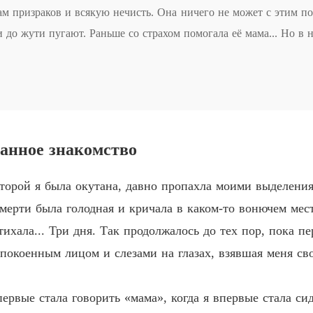
Глава 5 
ам призраков и всякую нечисть. Она ничего не может с этим по
 до жути пугают. Раньше со страхом помогала её мама... Но в 
Sliding 
свечки, да и то угасают. Не выдержав страха от новой нечисти
Глава 6
 такая неожиданная встреча?
Sliding 
Глава 7
Sliding 
Глава 8
иданное знакомство
Sliding 
оторой я была окутана, давно пропахла моими выделени
Глава 9 
смерти была голодная и кричала в каком-то вонючем мес
Sliding 
утихала... Три дня. Так продолжалось до тех пор, пока 
Глава 1
спокоенным лицом и слезами на глазах, взявшая меня св
Sliding 
Глава 1
ервые стала говорить «мама», когда я впервые стала сид
Sliding 