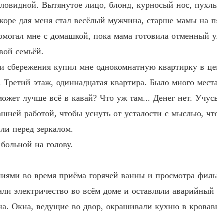
иловидной. Вытянутое лицо, блонд, курносый нос, пухлы
Глава 1
скоре для меня стал весёлый мужчина, старше мамы на п
Sliding 
омогал мне с домашкой, пока мама готовила отменный 
Глава 1
вой семьёй.
Sliding 
и сбережения купил мне однокомнатную квартирку в цен
Глава 1
ретий этаж, одиннадцатая квартира. Было много места
Sliding 
жет лучше всё в кавай? Что уж там... Денег нет. Учусь
Глава 1
ашней работой, чтобы уснуть от усталости с мыслью, чт
Sliding 
ли перед зеркалом.
Глава 1
больной на голову.
иями во время приёма горячей ванны и просмотра фильм
и электричество во всём доме и оставляли аварийный с
на. Окна, ведущие во двор, окрашивали кухню в кровав