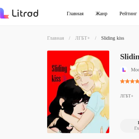
Главная
Жанр
Рейтинг
Главная
/
ЛГБТ+
/
Sliding kiss
Slidi
Moo
ЛГБТ+
Гл