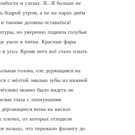
лабости и слезах. Я...Я больше не
ть бодрой утром, а не на парах днём
 и такими должны оставаться!
ратуры, но уверенно подняла голубые
дце ушло в пятки. Красные фары
 в угол. Кроме него всё стало плыть
альная голова, еле держащаяся на
еся с жёлтой эмалью зубы из нижней
тчётливо можно было видеть не
белые глаза с лопнувшими
 дёргающиеся вены на висках
х плечах, от которых отходили
ое кольцо, что пережало фалангу до