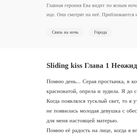
Главная героиня Ева видит по ясным ноч
ице. Они смотрят на неё. Приближаются и
выключают электричество. Спасают только 
Связь на ночь
Города
незнакомую девушку....Чем же закончится
Sliding kiss Глава 1 Неож
Помню день... Серая простынка, в к
красноватой, опрела и зудила. Я до 
Когда появлялся тусклый свет, то я 
не появилась молодая девушка с обе
для меня настоящей матерью.
Помню её радость на лице, когда я вп