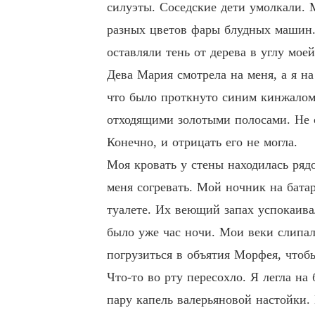
силуэты. Соседские дети умолкали. 
разных цветов фары блудных машин.
оставляли тень от дерева в углу мое
Дева Мария смотрела на меня, а я на
что было проткнуто синим кинжалом
отходящими золотыми полосами. Не ск
Конечно, и отрицать его не могла.
Моя кровать у стены находилась ряд
меня согревать. Мой ночник на батар
туалете. Их веющий запах успокаивал
было уже час ночи. Мои веки слипал
погрузиться в объятия Морфея, чтоб
Что-то во рту пересохло. Я легла на
пару капель валерьяновой настойки. 