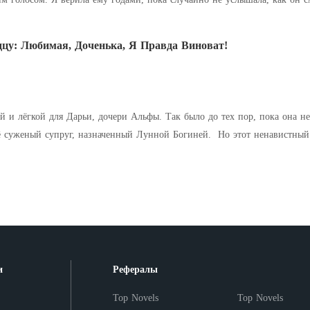
это из жалос
цу: Любимая, Доченька, Я Правда Виноват!
й и лёгкой для Дарьи, дочери Альфы. Так было до тех пор, пока она не
её суженый супруг, назначенный Лунной Богиней. Но этот ненавистный
льких недель
и
Рефералы
Top Novels
Top Novels