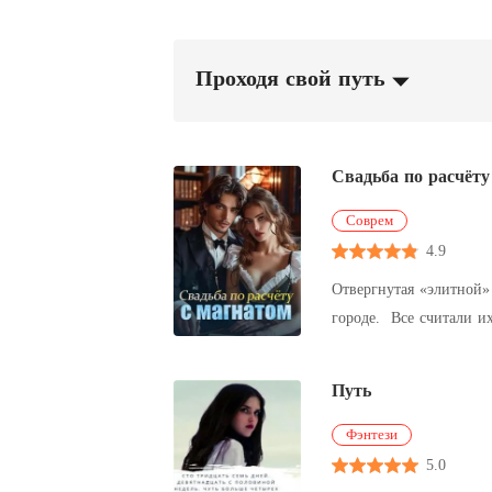
Проходя свой путь
Свадьба по расчёту
Соврем
4.9
Отвергнутая «элитной»
городе. Все считали и
кончено». Но после сва
развеивались один за д
Путь
потрясло весь мир. Ещ
неё. «Почему она так 
Фэнтези
5.0