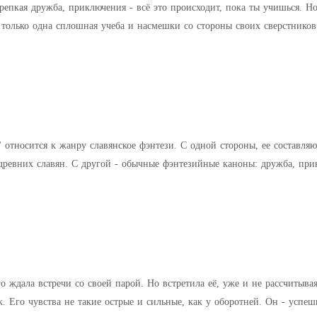
репкая дружба, приключения - всё это происходит, пока ты учишься. Н
только одна сплошная учеба и насмешки со стороны своих сверстников и
то осталось
 относится к жанру славянское фэнтези. С одной стороны, ее составляю
древних славян. С другой - обычные фэнтезийные каноны: дружба, при
 и очарованием, в ней жи
о ждала встречи со своей парой. Но встретила её, уже и не рассчитывая
к. Его чувства не такие острые и сильные, как у оборотней. Он - успе