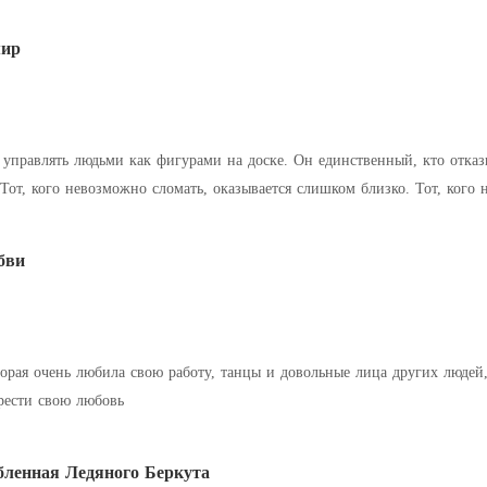
чивая для этого
мир
гурами на доске. Он единственный, кто отказывается играть по его правилам. И это
ного. В мире, где власть решает в
бви
торая очень любила свою работу, танцы и довольные лица других людей
рести свою любовь
бленная Ледяного Беркута