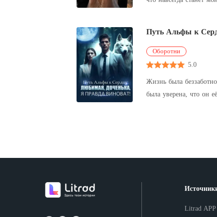
знают, что ты делаешь 
Путь Альфы к Серд
Оборотни
5.0
Жизнь была беззаботно
была уверена, что он 
беременна после неско
Источник
Litrad APP