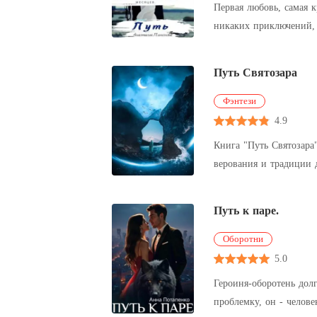
Первая любовь, самая к
никаких приключений, 
всё вытерплю, потому ч
Путь Святозара
Фэнтези
4.9
Книга "Путь Святозара"
верования и традиции 
необычными выдумками
Путь к паре.
Оборотни
5.0
Героиня-оборотень долг
проблемку, он - челове