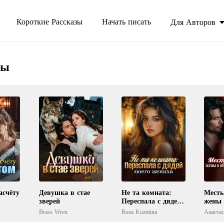
Короткие Рассказы
Начать писать
Для Авторов
ны
асчёту
Девушка в стае
Не та комната:
Месть
зверей
Переспала с дядей
жены 
моего жениха
злейш
Brass Wren
Roza Kuzmina
Анаста