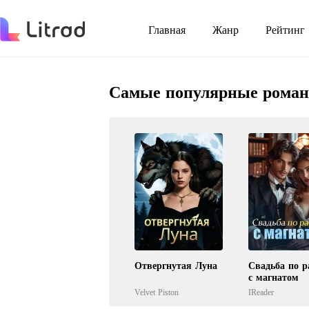
Главная
Жанр
Рейтинг
Самые популярные рома
Отвергнутая Луна
Свадьба по р
с магнатом
Velvet Piston
IReader