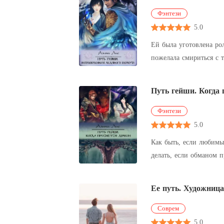
Фэнтези
5.0
Ей была уготовлена ро
пожелала смириться с т
гейшу? Быть может, как
Путь гейши. Когда 
Фэнтези
5.0
Как быть, если любимы
делать, если обманом 
тебя, а ваше расстава
Ее путь. Художница
Соврем
5.0