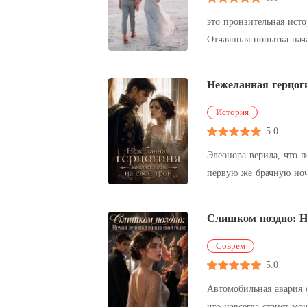
это пронзительная исто
Отчаянная попытка нач
Михаил. Он поку
Нежеланная герцоги
История
5.0
Элеонора верила, что п
первую же брачную ночь она оч
новоиспечённый муж ра
Слишком поздно: Н
Соврем
5.0
Автомобильная авария 
что навсегда станет моим голосом. Я верила ему годами, пока случайно не услышала, как 