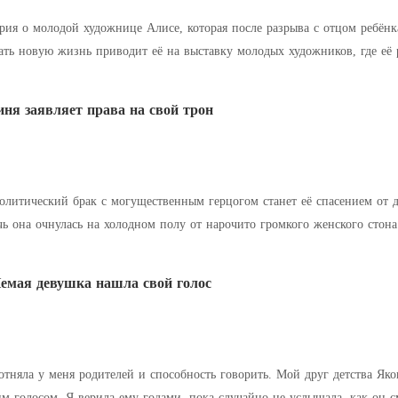
рия о молодой художнице Алисе, которая после разрыва с отцом ребёнка
ать новую жизнь приводит её на выставку молодых художников, где её 
пает самую сокровенную к
ня заявляет права на свой трон
олитический брак с могущественным герцогом станет её спасением от долг
нулась на холодном полу от нарочито громкого женского стона. Прямо на её супружеской крова
звлекался с её сводной
емая девушка нашла свой голос
отняла у меня родителей и способность говорить. Мой друг детства Як
он смеется надо мной со своими друзьями. «Все