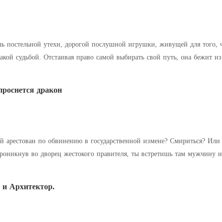
ль постельной утехи, дорогой послушной игрушки, живущей для того, 
акой судьбой. Отстаивая право самой выбирать свой путь, она бежит и
 раз в объятия того, от
проснется дракон
й арестован по обвинению в государственной измене? Смириться? Или 
проникнув во дворец жестокого правителя, ты встретишь там мужчину и
ние было ошибкой? Пр
 и Архитектор.