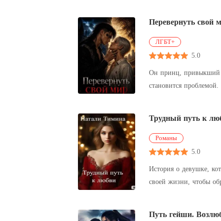
а она - слишком застен
Перевернуть свой 
ЛГБТ+
5.0
Он принц, привыкший управлять людьми как фи
становится проблемой. Тот, кого невозможно сломать, оказывается слишком близко. Тот, кого нельзя контролировать начинает значить
слишком м
Трудный путь к лю
Романы
5.0
История о девушке, ко
своей жизни, чтобы об
Путь гейши. Возлю