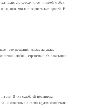
о для меня это совсем иное: никакой любви,
з-за того, что я не королевских кровей. Но я
щее - это предания, мифы, легенды,
ключения, любовь, странствия. Она насыщенна
 на это. И тут судьба ей подкинула
шный и известный в своих кругах изобретатель,