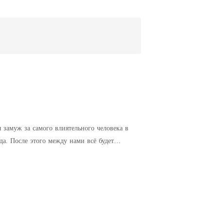
 замуж за самого влиятельного человека в
а. После этого между нами всё будет
уши в ней не чаял, и слухи о ней
хнологий – то, кем она была на самом деле,
ей наследницы, все взгляды устремились на