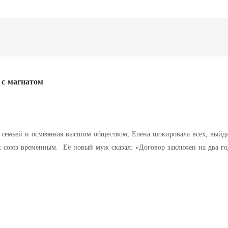
 с магнатом
 семьей и осмеянная высшим обществом, Елена шокировала всех, выйдя
х союз временным. Её новый муж сказал: «Договор заключен на два год
дьбы он наотрез отказался её отпускать: «Елена, ты моя, вечно». Он д
ругим. Знаменитая художница, первоклассный хакер и гений в сфере те
ё, когда владельцы империи роскоши объявили о поиске своей пропавш
похожа на Елену?»