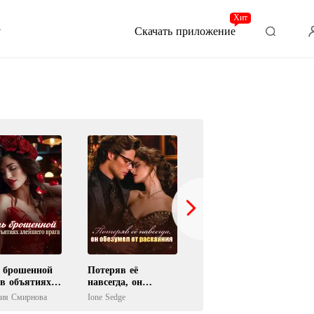
Хит
Скачать приложение
 брошенной
Потеряв её
Скажи Прощению
в объятиях
навсегда, он
Нет
его врага
обезумел от
сия Смирнова
Ione Sedge
IReader
раскаяния