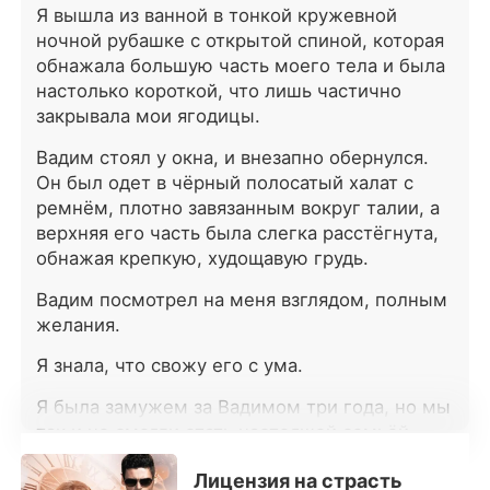
же согласилась. Через три года
Я вышла из ванной в тонкой кружевной
любимая женщина Вадима тяжело
ночной рубашке с открытой спиной, которая
заболела. Чтобы исполнить её
обнажала большую часть моего тела и была
последнее желание, он вернул
настолько короткой, что лишь частично
Софию и вручил ей соглашение о
закрывала мои ягодицы.
разводе. Она была глубоко
оскорблена столь неожиданным
Вадим стоял у окна, и внезапно обернулся.
решением Вадима, но решила
Он был одет в чёрный полосатый халат с
отпустить его и согласилась
ремнём, плотно завязанным вокруг талии, а
подписать бумаги о разводе.
верхняя его часть была слегка расстёгнута,
Однако Вадим, казалось,
намеренно затягивал процесс,
обнажая крепкую, худощавую грудь.
оставляя Софию в
Вадим посмотрел на меня взглядом, полным
замешательстве и разочаровании.
желания.
Теперь София оказалась в плену
последствий нерешительности
Я знала, что свожу его с ума.
Вадима. Сможет ли она
освободиться от него? Сможет ли
Я была замужем за Вадимом три года, но мы
Вадим в конце концов прийти в
так и не смогли стать настоящей семьёй.
себя и посмотреть в лицо своим
истинным чувствам?
Я знала, что он влюблён в другую, поэтому
Лицензия на страсть