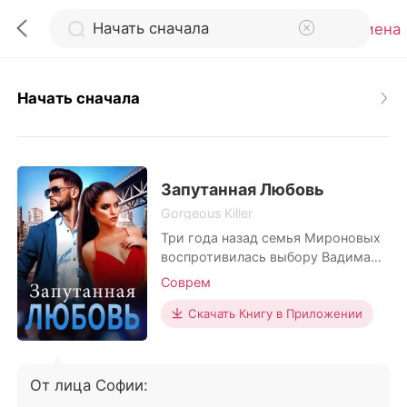
Отмена
Начать сначала
0
Пополнить
Запутанная Любовь
Gorgeous Killer
Три года назад семья Мироновых
История чтения
воспротивилась выбору Вадима
жениться на любимой женщине и
Соврем
Выйти
выбрала ему в невесты Софию
Родионову. Вадим не любил её и,
Скачать Книгу в Приложении
на самом деле, даже ненавидел.
Скачать приложение
Вскоре после их свадьбы София
получила предложение от
От лица Софии:
университета своей мечты и сразу