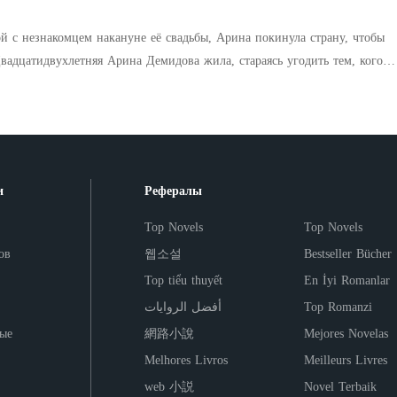
одарил ей редкий бриллиант: «Моя женщина заслуживает самого
онтракта подходил к концу, она попыталась уйти, но он притянул её к
й с незнакомцем накануне её свадьбы, Арина покинула страну, чтобы
от контракт длился вечно».
вадцатидвухлетняя Арина Демидова жила, стараясь угодить тем, кого
о, не зная, что она была просто добычей, которую лелеяли в ожидании
 жизни она отведала сладкую пилюлю предательства. Она хотела
олучила, но как она может изменить свою добрую, невинную натуру,
окое общество? Может ли её милая натура быть испорчена, или она
ё это, пробиваясь по правильному пути?
и
Рефералы
Top Novels
Top Novels
ов
웹소설
Bestseller Bücher
Top tiểu thuyết
En İyi Romanlar
أفضل الروايات
Top Romanzi
ые
網路小說
Mejores Novelas
Melhores Livros
Meilleurs Livres
web 小説
Novel Terbaik