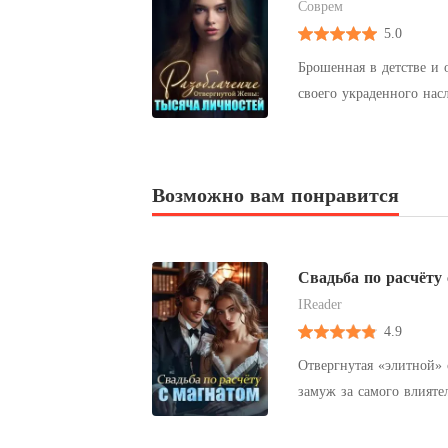
Соврем
5.0
Брошенная в детстве и 
своего украденного нас
незаконнорождённым реб
ней. Только Елисей зна
фарфор, хранила множес
Возможно вам понравится
легендарным целителе
собраниях директора во
присутствовать?» Елисе
она раскрыла свои лично
Свадьба по расчёту
IReader
4.9
Отвергнутая «элитной»
замуж за самого влияте
муж сказал: «Договор з
после свадьбы он наотр