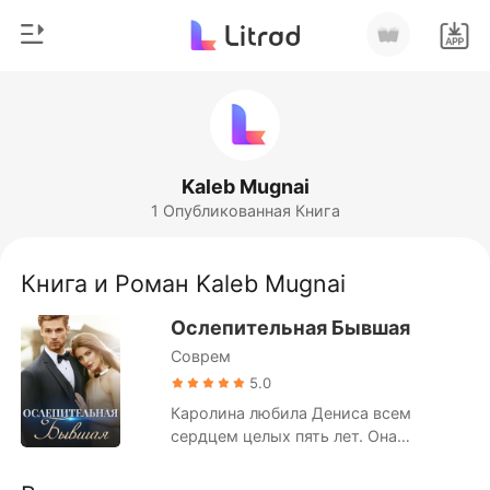
0
Главная
Пополнить
Жанр
Kaleb Mugnai
1 Опубликованная Книга
Соврем
История чтения
Оборотни
Книга и Роман Kaleb Mugnai
Выйти
Романы
Ослепительная Бывшая
Рассказы
Соврем
Скачать приложение
Миллиард
5.0
Каролина любила Дениса всем
Рейтинг
сердцем целых пять лет. Она
посвятила ему всю себя и смиренно
жила ради него. Однако, когда пара