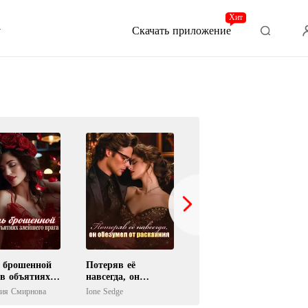
Хит
Скачать приложение
 брошенной
Потеряв её
Скажи Прощению
в объятиях
навсегда, он
Нет
его врага
обезумел от
сия Смирнова
Ione Sedge
IReader
раскаяния