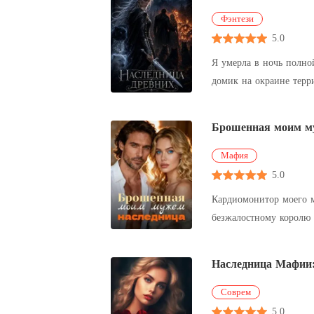
Фэнтези
5.0
Я умерла в ночь полной луны. По крайней мере, именно так думали все остальные. Огонь взметнулся
домик на окраине терри
Брошенная моим м
Мафия
5.0
Кардиомонитор моего м
безжалостному королю 
бригаду. «У меня
Наследница Мафии:
Соврем
5.0