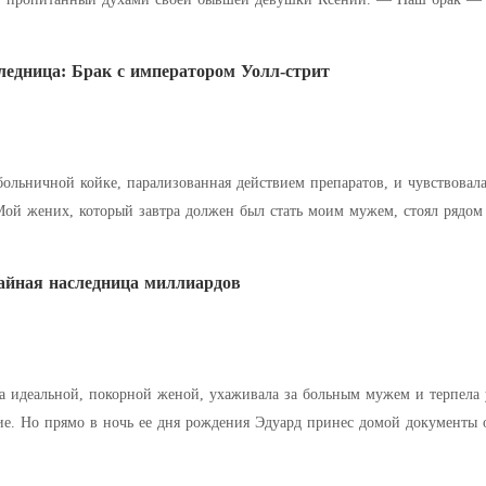
в любовный роман, — бросил он с презрением. Ко
ледница: Брак с императором Уолл-стрит
ольничной койке, парализованная действием препаратов, и чувствовала
окойно обсуждали
айная наследница миллиардов
а идеальной, покорной женой, ухаживала за больным мужем и терпела 
росил ей чек на
в, заявив, что от