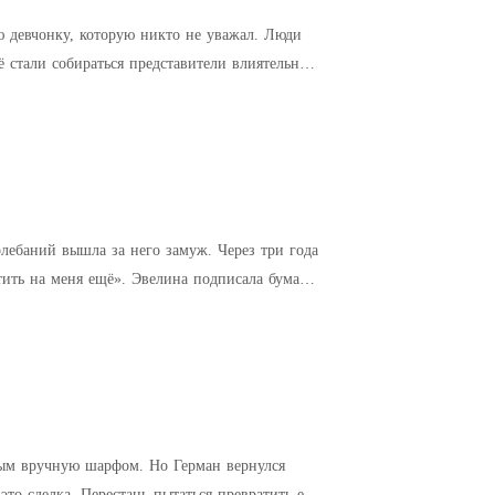
 девчонку, которую никто не уважал. Люди
ё стали собираться представители влиятельной
олебаний вышла за него замуж. Через три года
атить на меня ещё». Эвелина подписала бумаги
фом. Но Герман вернулся