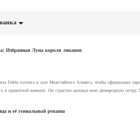
званка
ра: Избранная Луна короля ликанов
ха Гейба полчаса в зале Межстайного Альянса, чтобы официально зарег
его в приватной комнате. Он страстно целовал мою двоюродную сестру
овал голос Альфы
тупиться за меня. Мой родной дед, глава клана, тут же встал на
ица и её гениальный реванш
 ты можешь сделать, — это
и кредитки,
 уверенные, что я, лишенная стаи и денег,