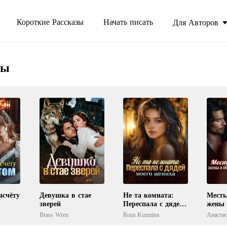
Короткие Рассказы
Начать писать
Для Авторов
ны
асчёту
Девушка в стае
Не та комната:
Месть
зверей
Переспала с дядей
жены 
моего жениха
злейш
Brass Wren
Roza Kuzmina
Анаста