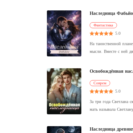
называли меня заразой
Наследница Фабьйо
Фантастика
5.0
На таинственной плане
мысли. Вместе с ней д
загадки и испытания 
Освобождённая нас
Соврем
5.0
За три года Светлана 
мать называла Светлан
угасла, и она попросил
Наследница древни