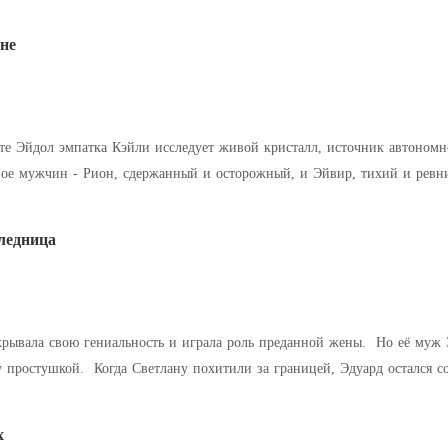
, напоминанием о
не
те Эйдол эмпатка Кэйли исследует живой кристалл, источник автономно
вое мужчин - Рион, сдержанный и осторожный, и Эйвир, тихий и ревни
планеты. Между ними
ледница
скрывала свою гениальность и играла роль преданной жены. Но её муж 
у простушкой. Когда Светлану похитили за границей, Эдуард остался с
а о разводе.
х