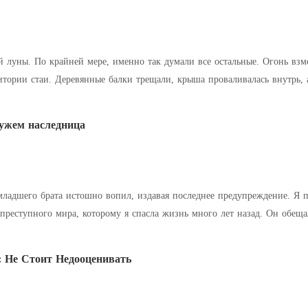
 к небу, пожирая старый охотничий
тории стаи. Деревянные балки трещали, крыша проваливалась внутрь, а в
смотрели. Ждали. Скорбели. Некоторые искре
ужем наследница
ладшего брата истошно вопил, издавая последнее предупреждение. Я 
преступного мира, которому я спасла жизнь много лет назад. Он обе
 тут чрезвычайная ситуация», — ряв
 Не Стоит Недооценивать