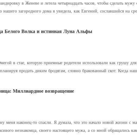
андировку в Женеве и летела четырнадцать часов, чтобы сделать муж
десять лет своей жизни, а они вычеркнули меня, словно я никогда не
оторую он якобы просто опе
что, сбегая по коридору, я наткнулась на Кадена Синклера —
 на континенте. Он посмотрел на меня своими ледяными глазами и произнес: «Вам нужен
а Белого Волка и истинная Луна Альфы
 их мир
еня. Наша охота только начинается.
мегой в стае, которую приемные родители использовали как грушу для б
ать диким бродягам, словно бракованный скот. Когда наш могущественный Альфа Радомир впал в кому
, моя сводная
ница: Миллиардное возвращение
наконец-то спасли. Я думала, что это начало новой жизни с мамой. Но она даже не взглянула на ме
асивого незнакомца, своего настоящего мужа, а со мной обращались как с