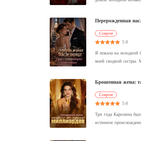
Перерожденная нас
Соврем
5.0
Я лежала на холодной б
моей сводной сестры. Мой жених, который завтра должен был стать моим мужем, стоял рядом с моим приемным отцом. Они смотрели на
меня сверху вниз и сп
Брошенная жена: т
Соврем
5.0
Три года Каролина был
истинное происхождение. Но прямо в ночь ее дня рождения Эдуард принес домой документы о разводе. Он высокомерно б
пять миллионов долларо