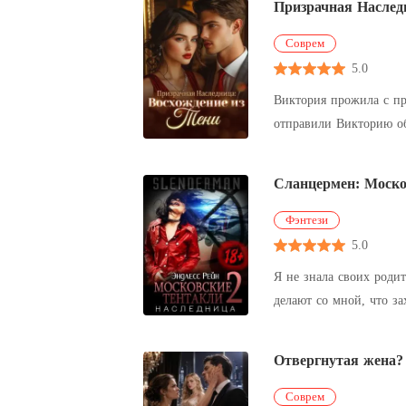
Призрачная Наслед
Соврем
5.0
Виктория прожила с пр
отправили Викторию об
высшему кругу, которо
Сланцермен: Моско
Фэнтези
5.0
Я не знала своих роди
делают со мной, что захотят. У меня не было надежды на будущее, но однажды все изменилось. Кто-то подал
университет и оплатил 
Отвергнутая жена?
Соврем