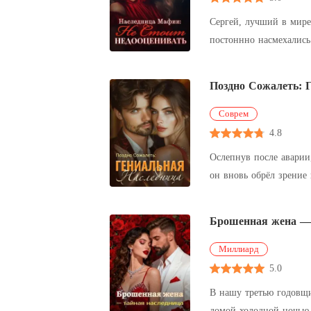
Сергей, лучший в мире
постоннно насмехались 
элиты, их челюсти упа
Поздно Сожалеть: 
Соврем
4.8
Ослепнув после аварии,
он вновь обрёл зрение 
о разводе, не сказав ни
Брошенная жена — 
Миллиард
5.0
В нашу третью годовщину 
домой холодной ночью, пропитанный дух