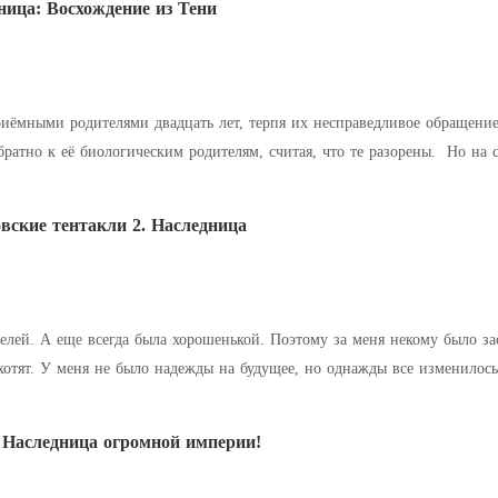
ница: Восхождение из Тени
иёмными родителями двадцать лет, терпя их несправедливое обращение.
ратно к её биологическим родителям, считая, что те разорены. Но на 
го приёмная семья ник
вские тентакли 2. Наследница
телей. А еще всегда была хорошенькой. Поэтому за меня некому было за
 мои документы в столичный
учебу. Вот
 Наследница огромной империи!