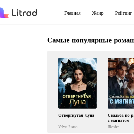
Главная
Жанр
Рейтинг
Самые популярные рома
Отвергнутая Луна
Свадьба по р
с магнатом
Velvet Piston
IReader