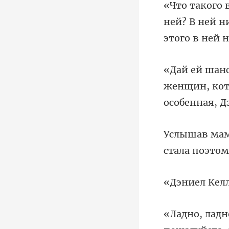
ней? В ней н
женщин, кот