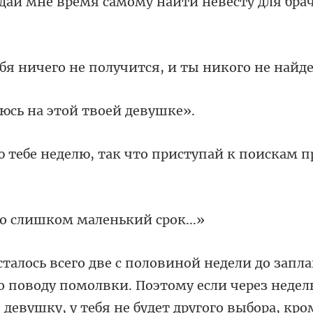
 дай мне время
го не получится, и т
сь на этой тв
лю, так что приступай
слишком мале
 поводу помолвки. Поэтому если через недел