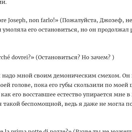
Джозеф, не
и умоляла его
dovrei?» (Останов
ока его губы скользили по моей 
 как его восставшее естество упирается
ze?» (Разве ты не може