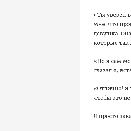
что про
девушка. Она
сказал
чтобы эт
о зак