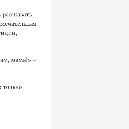
амечательная
сам, мама!» –
о только