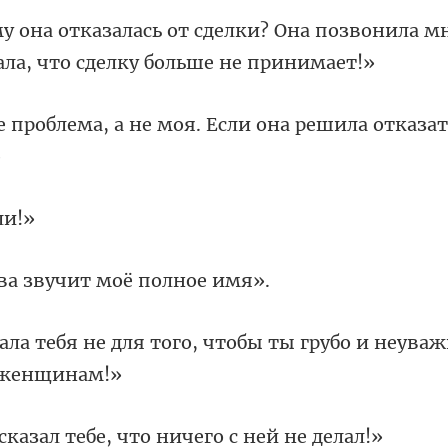
? Она позвонила м
е моя. Если она решила отка
ва звучит мо
ого, чтобы ты грубо и неуваж
л тебе, что ничег