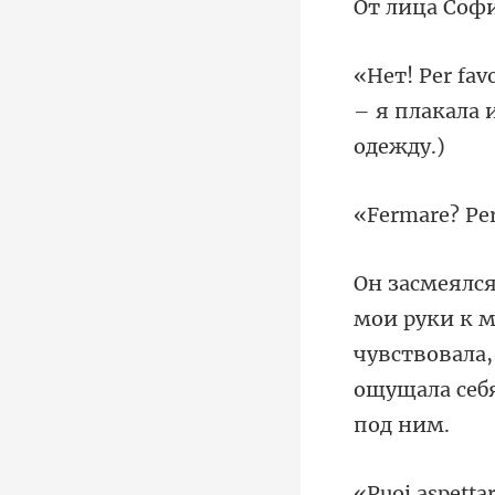
ица
– я плакала 
чувствовала,