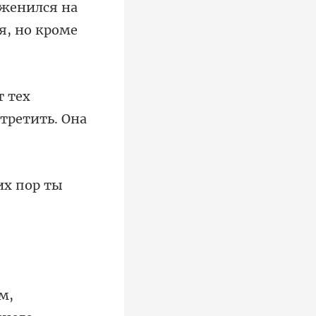
на
ая
т тех
м,