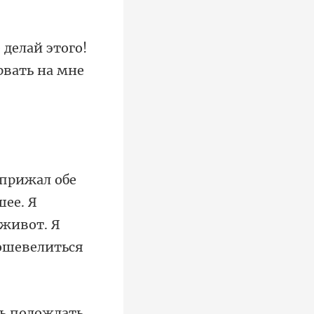
 делай этого!
шее. Я
шь подождать