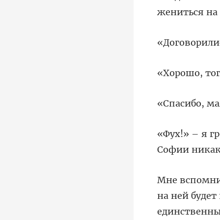
ворил
а
Соф