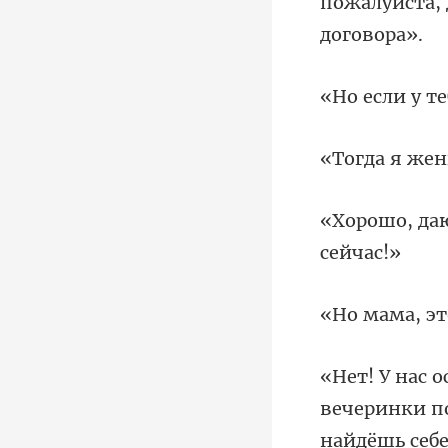
пожалуйста,
ринки по
найдёшь с