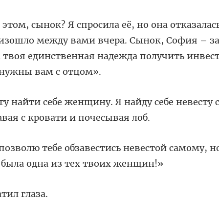
изошло между вами вчера. Сынок, София – з
 т
айду себе невесту 
невестой самому, н
ат