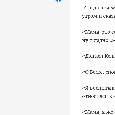
утром и ск
ел Ке