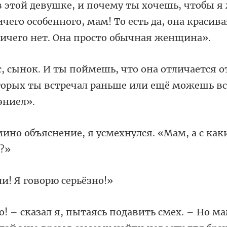
ичего особенного, мам! То есть да, она красив
ается о
орых ты встречал раньше
я усмехнулся. «Мам, а с к
ли! Я говор
смех. – Но ма