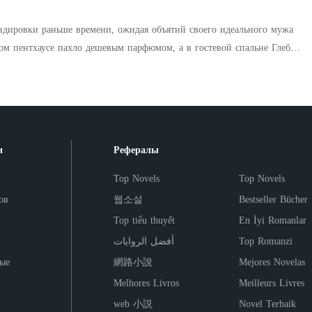
ой женщиной, которую они бросили. Теперь она Командир Зарина
й герой войны, невидимая сила, стоящая за глобальной
ндировки раньше времени, ожидая объятий своего идеального мужа
ией, и женщина, достаточно могущественная, чтобы заставить
страхе. Она вернулась только по одной причине: месть. Её бывший
ю робкую секретаршу Дарью. Кира не стала врываться и
равшая её жизнь, и семья, похоронившая её заживо, вот-вот узнают, что
вно активировала скрытые камеры и записала измену. Однако на
ина, которой нечего терять, возвращает всё, что у неё украли. Но пока
крылась куда более страшная правда. Выяснилось, что этот безупречный
 своего прошлого, одна истина угрожает изменить всё – ребёнок, по
просто завел интрижку. Он систематически воровал их совместно
 годами, возможно, не умер. И таинственный мужчина, связанный с
еводя активы на офшорные счета на Каймановых островах. При этом н
и
Рефералы
изнь, всё это время наблюдал из тени.
грать роль безумного собственника. На светском вечере он в приступе
хруста костей лишь за то, что тот посмел оскорбить Киру. Глеб был
Top Novels
Top Novels
его жена — это просто красивая, покорная кукла из обанкротившейся
ов
웹소설
Bestseller Bücher
ат, он думал, что посадил ее в золотую клетку, где может безнаказанн
Top tiểu thuyết
En İyi Romanlar
прикрываясь маской больной, удушающей любви. Но он совершил
أفضل الروايات
Top Romanzi
, что Кира — безжалостный технический директор огромной
ые
網路小說
Mejores Novelas
быстрее любого компьютера. В этот момент на ее
ообщение от частного детектива: «Дарья Суркова на шестой
Melhores Livros
Meilleurs Livres
web 小説
Novel Terbaik