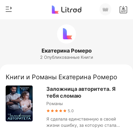
0
Главная
Пополнить
Жанр
Екатерина Ромеро
2 Опубликованные Книги
Соврем
История чтения
Оборотни
Книги и Романы Екатерина Ромеро
Выйти
Романы
Заложница авторитета. Я
Рассказы
тебя сломаю
Скачать приложение
Романы
Миллиард
5.0
Рейтинг
Я сделала единственную в своей
жизни ошибку, за которую стала
собственностью жестокого и