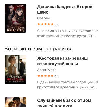
Короткие Рассказы
беспощадного криминального
Девочка бандита. Второй
авторитета. Он придет за мной, и
шанс
отрабатывать свой долг мне
Соврем
придется... в его постели. #эмоции на
пределе #жесткий герой
5.0
#девственница #от ненависти до
Я не помню кто я, и как оказалась в
любви СЛР. Однотомник. ХЭ
этих крепких мужских руках. Он
Предупреждение – история не
называет себя моим мужем, а я...
лайтовая!
боюсь смотреть ему в глаза.
Возможно вам понравится
#Жестокость #Сложные чувства
#Однотомник #ХЭ
Жестокая игра-реванш
отвергнутой жены
Asher Wolfe
5.0
В день нашей третьей годовщины я
приготовила идеальный ужин, но
муж отменил всё, сухо сославшись
на срочное совещание. Тревожась за
Случайный брак с отцом
него, я открыла локатор и нашла его
лучшей подруги